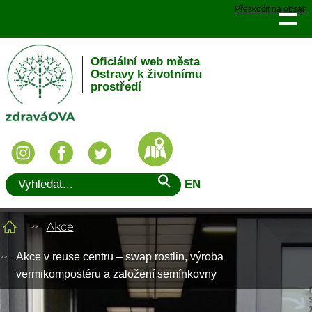
Přeskočit na obsah
Oficiální web města
Ostravy k životnímu
prostředí
EN
Akce
Akce v reuse centru – swap rostlin, výroba
vermikompostéru a založení semínkovny