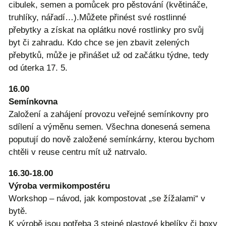
cibulek, semen a pomůcek pro pěstování (květináče,
truhlíky, nářadí…).Můžete přinést své rostlinné
přebytky a získat na oplátku nové rostlinky pro svůj
byt či zahradu. Kdo chce se jen zbavit zelených
přebytků, může je přinášet už od začátku týdne, tedy
od úterka 17. 5.
16.00
Semínkovna
Založení a zahájení provozu veřejné semínkovny pro
sdílení a výměnu semen. Všechna donesená semena
poputují do nově založené semínkárny, kterou bychom
chtěli v reuse centru mít už natrvalo.
16.30-18.00
Výroba vermikompostéru
Workshop – návod, jak kompostovat „se žížalami“ v
bytě.
K výrobě jsou potřeba 3 stejné plastové kbelíky či boxy