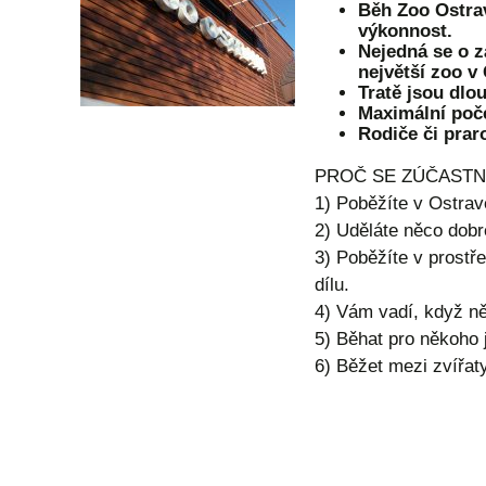
Běh Zoo Ostrav
výkonnost.
Nejedná se o z
největší zoo v 
Tratě jsou dlo
Maximální poče
Rodiče či prar
PROČ SE ZÚČASTN
1) Poběžíte v Ostravě
2) Uděláte něco dob
3) Poběžíte v prostře
dílu.
4) Vám vadí, když ně
5) Běhat pro někoho j
6) Běžet mezi zvířat