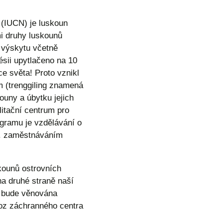
(IUCN) je luskoun
ími druhy luskounů
 výskytu včetně
sii upytlačeno na 10
e světa! Proto vznikl
m (trenggiling znamená
ouny a úbytku jejich
litační centrum pro
rogramu je vzdělávání o
př. zaměstnáváním
kounů ostrovních
na druhé straně naší
, bude věnována
oz záchranného centra