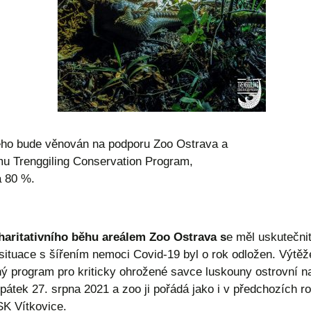
ého bude věnován na podporu Zoo Ostrava a
u Trenggiling Conservation Program,
a 80 %.
charitativního běhu areálem Zoo Ostrava s
e měl uskutečnit
situace s šířením nemoci Covid-19 byl o rok odložen. Výtěž
ý program pro kriticky ohrožené savce luskouny ostrovní na
pátek 27. srpna 2021 a zoo ji pořádá jako i v předchozích ro
SK Vítkovice.