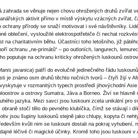
 zahrada se věnuje nejen chovu ohrožených druhů zvířat ve
ranářských aktivit přímo v místě výskytu vzácných zvířat, ča
o ochrany přírody se snaží motivovat i své návštěvníky. Li
ebné oblečení, vysloužilé elektrospotřebiče či nechat rozkvé
st na charitativním běhu. Účastníci toho letošního, již páté
oří ochranu „ne-primátů“ – po outloních, langurech, lemurec
ho poputuje na ochranu kriticky ohrožených luskounů ostro
anis javanica
) patří do evolučně jedinečného řádu luskoun
 je známo osm druhů těchto nočních tvorů – čtyři žijí v Afri
vyskytuje v rozmanitých typech prostředí jihovýchodní As
loostrov a ostrovy Sumatra, Jáva a Borneo. Živí se hlavně 
ouhého jazyka. Mezi savci jsou luskouni zcela unikátní pro s
 obraně stočí tělo do pevného klubíčka, čímž se stávají i d
liv jsou šupiny luskounů stejně jako chlupy, kopyta či neht
ředevším kvůli nim se luskouni dostali na pokraj vyhubení, n
 údajné léčivé či magické účinky. Kromě toho jsou luskouni v