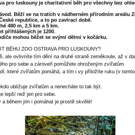
a pro luskouny je charitativní běh pro všechny bez ohle
ávod. Běží se na tratích v nádherném přírodním areálu 
České republice, a to po zavírací době.
uhé 480 m, 2,5 km a 5 km.
t přihlášených je 1200.
odiče mohou běžet se svými dětmi v kočárku.
IT BĚHU ZOO OSTRAVA PRO LUSKOUNY?
, ale ovlivníte tím dění na druhé straně zeměkoule, až v da
rého pro sebe a zároveň pomůžete ohroženým zvířatům
dí, které zvířatům pomáhá, a tím i vy přiložíte ruku (v tomt
kdo ubližuje zvířatům a nenecháte to tak být.
e lepší než jen pro sebe.
y a během jim i pomáhat je prostě skvělé!