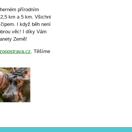
dherném přírodním
 2,5 km a 5 km. Všichni
 čipem. I když běh není
dobrou věc! I díky Vám
lanety Země!
zooostrava.cz
. Těšíme