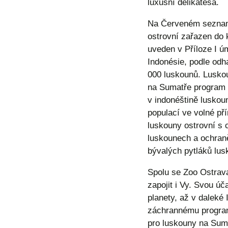
luxusní delikatesa.
Na Červeném seznamu
ostrovní zařazen do 
uveden v Příloze I 
Indonésie, podle odh
000 luskounů. Luskou
na Sumatře program n
v indonéštině luskou
populací ve volné př
luskouny ostrovní s c
luskounech a ochraně
bývalých pytláků lus
Spolu se Zoo Ostrav
zapojit i Vy. Svou úč
planety, až v daleké
záchrannému progr
pro luskouny na Suma