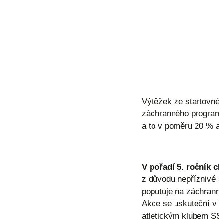
Výtěžek ze startovn
záchranného program
a to v poměru 20 % 
V pořadí 5. ročník 
z důvodu nepříznivé 
poputuje na záchrann
Akce se uskuteční v 
atletickým klubem S