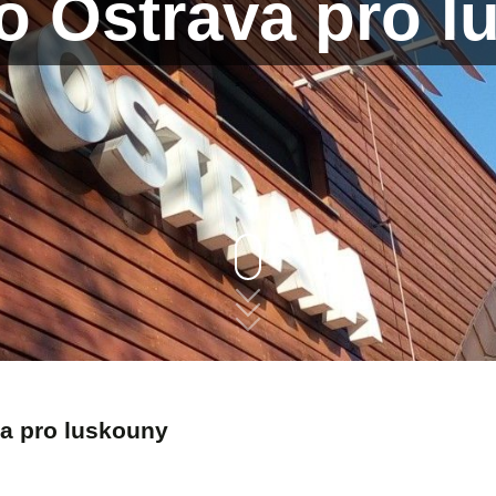
o Ostrava pro l
a pro luskouny