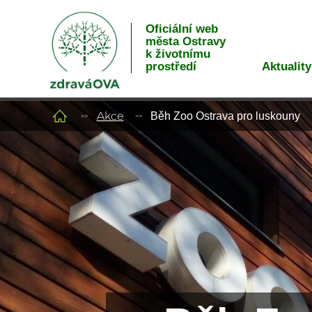
Oficiální web
města Ostravy
k životnímu
Aktuality
prostředí
Akce
Běh Zoo Ostrava pro luskouny