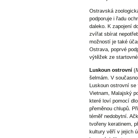
Ostravská zoologická
podporuje i řadu och
daleko. K zapojení d
zvířat sbírat nepotř
možností je také úča
Ostrava, poprvé podp
výtěžek ze startovné
Luskoun ostrovní
(
M
šelmám. V současnosti
Luskoun ostrovní se 
Vietnam, Malajský po
které loví pomocí dl
přeměnou chlupů. Při
téměř nedobytní. Ačko
tvořeny keratinem, p
kultury věří v jejich