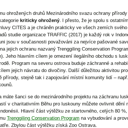
 ohrožených druhů Mezinárodního svazu ochrany přírody 
kategorie
kriticky ohrožený
. I přesto, že je spolu s ostatn
úmluvy CITES a je chráněn prakticky ve všech zemích svého
adů studie organizace TRAFFIC (2017) je každý rok v Indoné
ni jsou v současnosti považováni za nejvíce pašované savc
a jejich ochranu nazvaný Trenggiling Conservation Progra
n). Jeho hlavním cílem je omezení ilegálního obchodu s lusk
írodě. Program na severu ostrova buduje záchranné a rehabi
ílem jejich návratu do divočiny. Další důležitou aktivitou p
 přírody, stejně tak i zapojování místní komunity lidí – na
kounů.
a máte šanci se do mezinárodního projektu na záchranu lus
astí v charitativním Běhu pro luskouny můžete ovlivnit dění 
 Indonésii. Hlavní část výtěžku ze startovného, celých 80 %
amu
Trenggiling Conservation Program
na vybudování a prov
tře. Zbylou část výtěžku získá Zoo Ostrava.