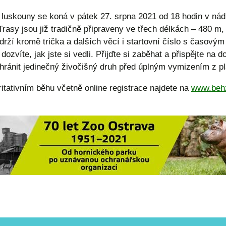
 luskouny se koná v pátek 27. srpna 2021 od 18 hodin v ná
Trasy jsou již tradičně připraveny ve třech délkách – 480 m,
drží kromě trička a dalších věcí i startovní číslo s časovým
ozvíte, jak jste si vedli. Přijďte si zaběhat a přispějte na 
hránit jedinečný živočišný druh před úplným vymizením z p
ritativním běhu včetně online registrace najdete na
www.beh