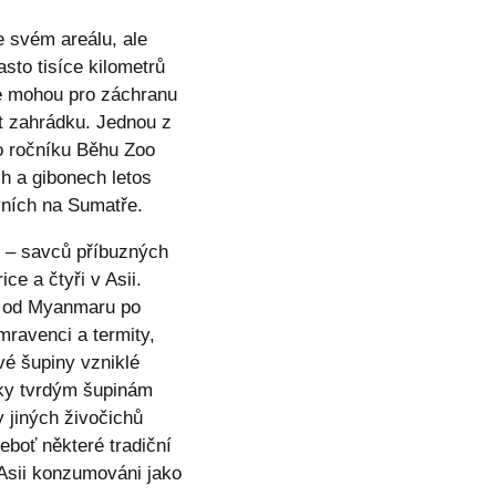
 svém areálu, ale
sto tisíce kilometrů
dé mohou pro záchranu
st zahrádku. Jednou z
ho ročníku Běhu Zoo
h a gibonech letos
vních na Sumatře.
ů – savců příbuzných
ce a čtyři v Asii.
ie od Myanmaru po
mravenci a termity,
vé šupiny vzniklé
íky tvrdým šupinám
y jiných živočichů
eboť některé tradiční
 Asii konzumováni jako