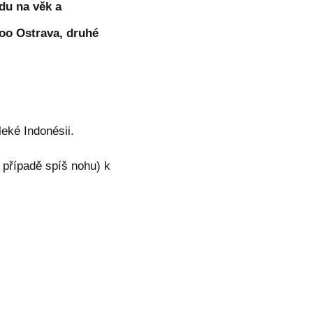
du na věk a
Zoo Ostrava, druhé
leké Indonésii.
o případě spíš nohu) k