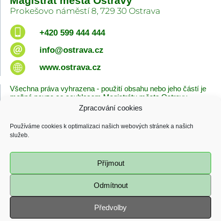
Magistrát města Ostravy
Prokešovo náměstí 8, 729 30 Ostrava
+420 599 444 444
info@ostrava.cz
www.ostrava.cz
Všechna práva vyhrazena - použití obsahu nebo jeho částí je
možné pouze se souhlasem Magistrátu města Ostravy.
Zpracování cookies
Úvodní stránka
Kontakty
Prohlášení o přístupnosti
Zásady cookies
Používáme cookies k optimalizaci našich webových stránek a našich
Poslední změna
služeb.
06.08.2026 - 10:09
Příjmout
Odmítnout
Předvolby