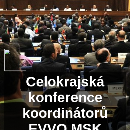
Celokrajská
konference
koordinátorů
EVVO MSK