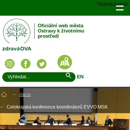
Přeskočit na obsah
Oficiální web města
Ostravy k životnímu
prostředí
EN
Akce
Celokrajská konference koordinátorů EVVO MSK