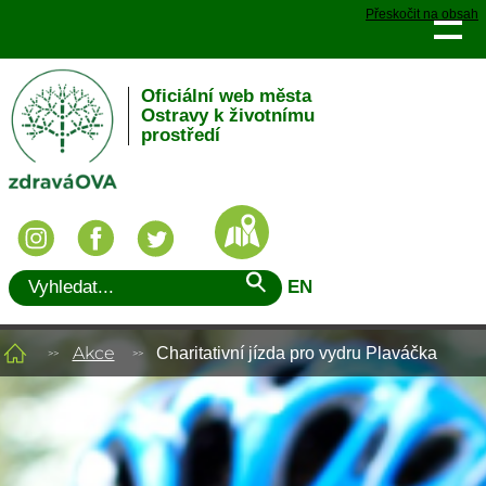
Přeskočit na obsah
Oficiální web města
Ostravy k životnímu
prostředí
EN
Akce
Charitativní jízda pro vydru Plaváčka