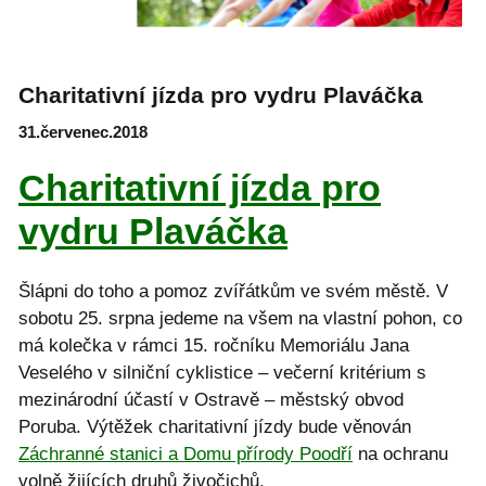
Charitativní jízda pro vydru Plaváčka
31.červenec.2018
Charitativní jízda pro
vydru Plaváčka
Šlápni do toho a pomoz zvířátkům ve svém městě. V
sobotu 25. srpna jedeme na všem na vlastní pohon, co
má kolečka v rámci 15. ročníku Memoriálu Jana
Veselého v silniční cyklistice – večerní kritérium s
mezinárodní účastí v Ostravě – městský obvod
Poruba. Výtěžek charitativní jízdy bude věnován
Záchranné stanici a Domu přírody Poodří
na ochranu
volně žijících druhů živočichů.