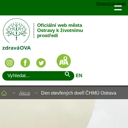
Přeskočit na obsah
Oficiální web města
Ostravy k životnímu
prostředí
EN
Akce
Den otevřených dveří ČHMÚ Ostrava