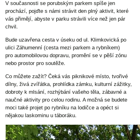
V současnosti se porubským parkem spíše jen
prochází, pojďte s námi strávit den plný aktivit, které
vás přimějí, abyste v parku strávili více než jen pár
chvil.
Bude uzavřena cesta v úseku od ul. Klimkovická po
ulici Záhumenní (cesta mezi parkem a rybníkem)
pro automobilovou dopravu, promění se v pěší zónu
nebo prostor pro soutěže.
Co můžete zažít? Čeká vás piknikové místo, tvořivé
dílny, živá zvířátka, prohlídka zámku, kulturní zážitky,
dobroty k mlsání, rozhýbání vašeho těla, zábavné a
naučné aktivity pro celou rodinu. A možná se budete
moci také projet po rybníku na lodičce a opéct si
nějakou laskominu u táboráku.