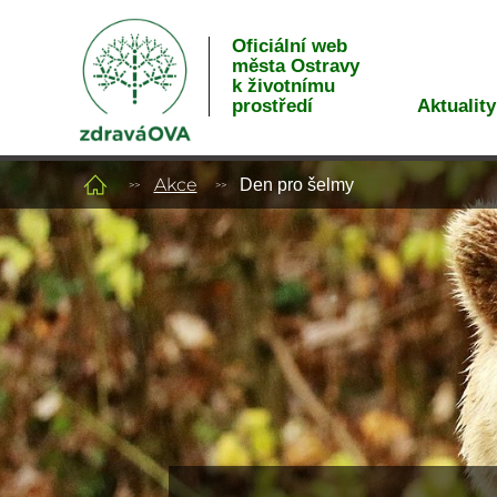
Oficiální web
města Ostravy
k životnímu
Aktuality
prostředí
Akce
Den pro šelmy