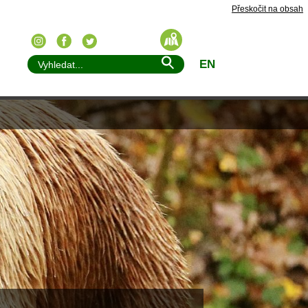
Přeskočit na obsah
EN