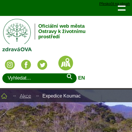
Přeskočit na obsah
Oficiální web města
Ostravy k životnímu
prostředí
EN
Akce
Expedice Koumac