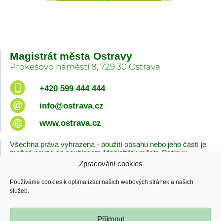
Magistrát města Ostravy
Prokešovo náměstí 8, 729 30 Ostrava
+420 599 444 444
info@ostrava.cz
www.ostrava.cz
Všechna práva vyhrazena - použití obsahu nebo jeho částí je
možné pouze se souhlasem Magistrátu města Ostravy.
Zpracování cookies
Úvodní stránka
Kontakty
Prohlášení o přístupnosti
Zásady cookies
Používáme cookies k optimalizaci našich webových stránek a našich
Poslední změna
služeb.
06.08.2026 - 10:09
Příjmout