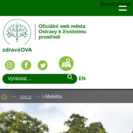
Přeskočit na obsah
Oficiální web města
Ostravy k životnímu
prostředí
EN
Akce
i-Mobilita