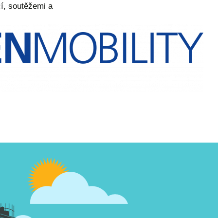
cí, soutěžemi a