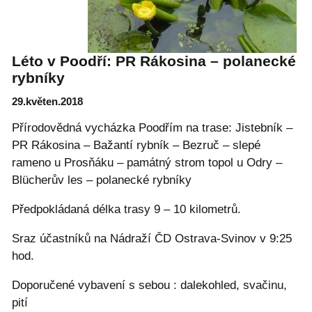
Léto v Poodří: PR Rákosina – polanecké
rybníky
29.květen.2018
Přírodovědná vycházka Poodřím na trase: Jistebník –
PR Rákosina – Bažantí rybník – Bezruč – slepé
rameno u Prosňáku – památný strom topol u Odry –
Blücherův les – polanecké rybníky
Předpokládaná délka trasy 9 – 10 kilometrů.
Sraz účastníků na Nádraží ČD Ostrava-Svinov v 9:25
hod.
Doporučené vybavení s sebou : dalekohled, svačinu,
pití