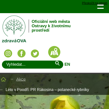
Přeskočit na obsah
Oficiální web města
Ostravy k životnímu
prostředí
EN
Akce
Léto v Poodří: PR Rákosina – polanecké rybníky