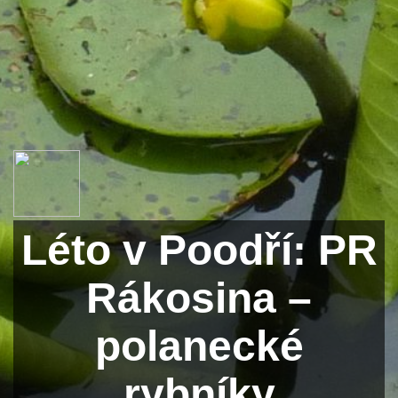
Léto v Poodří: PR
Rákosina –
polanecké
rybníky