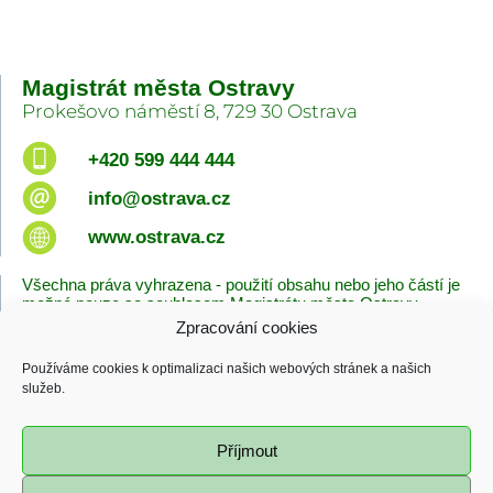
Magistrát města Ostravy
Prokešovo náměstí 8, 729 30 Ostrava
+420 599 444 444
info@ostrava.cz
www.ostrava.cz
Všechna práva vyhrazena - použití obsahu nebo jeho částí je
možné pouze se souhlasem Magistrátu města Ostravy.
Zpracování cookies
Úvodní stránka
Kontakty
Prohlášení o přístupnosti
Zásady cookies
Používáme cookies k optimalizaci našich webových stránek a našich
Poslední změna
služeb.
06.08.2026 - 10:09
Příjmout