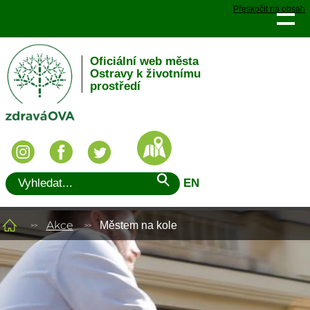
Přeskočit na obsah
Oficiální web města
Ostravy k životnímu
prostředí
EN
Akce
Městem na kole