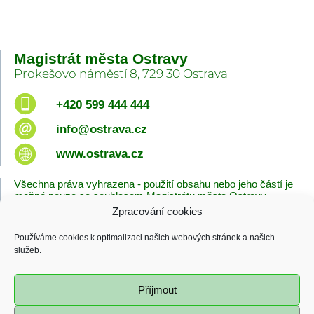
Magistrát města Ostravy
Prokešovo náměstí 8, 729 30 Ostrava
+420 599 444 444
info@ostrava.cz
www.ostrava.cz
Všechna práva vyhrazena - použití obsahu nebo jeho částí je
možné pouze se souhlasem Magistrátu města Ostravy.
Zpracování cookies
Úvodní stránka
Kontakty
Prohlášení o přístupnosti
Zásady cookies
Používáme cookies k optimalizaci našich webových stránek a našich
Poslední změna
služeb.
06.08.2026 - 08:38
Příjmout