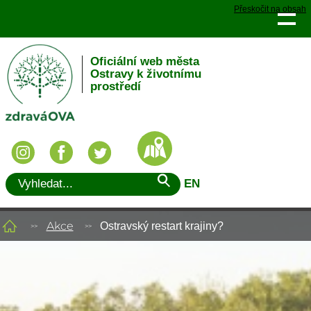
Přeskočit na obsah
Oficiální web města
Ostravy k životnímu
prostředí
EN
Akce
Ostravský restart krajiny?