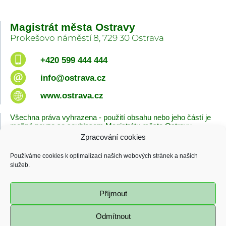
Magistrát města Ostravy
Prokešovo náměstí 8, 729 30 Ostrava
+420 599 444 444
info@ostrava.cz
www.ostrava.cz
Všechna práva vyhrazena - použití obsahu nebo jeho částí je
možné pouze se souhlasem Magistrátu města Ostravy.
Zpracování cookies
Úvodní stránka
Kontakty
Prohlášení o přístupnosti
Zásady cookies
Používáme cookies k optimalizaci našich webových stránek a našich
Poslední změna
služeb.
06.08.2026 - 10:09
Příjmout
Odmítnout