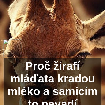
Proč žirafí
mláďata kradou
mléko a samicím
to nevadí