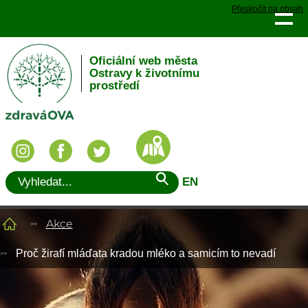
Přeskočit na obsah
Oficiální web města
Ostravy k životnímu
prostředí
EN
Akce
Proč žirafí mláďata kradou mléko a samicím to nevadí