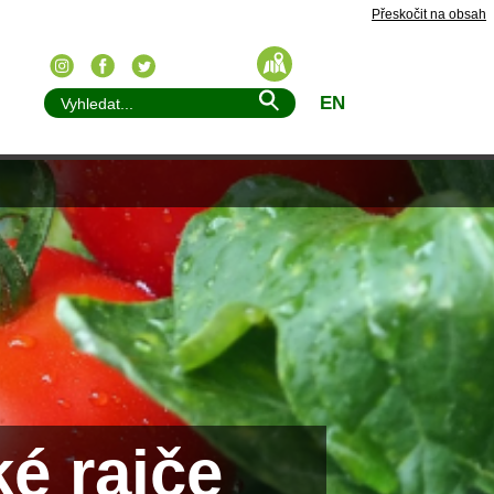
Přeskočit na obsah
EN
é rajče