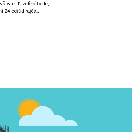
vštivte. K vidění bude,
í 24 odrůd rajčat.