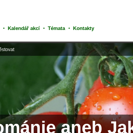
Kalendář akcí
Témata
Kontakty
ěstovat
ománie aneb Jak