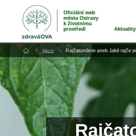
Oficiální web
města Ostravy
k životnímu
Aktuality
prostředí
Akce
Rajčatománie aneb Jaké rajče p
Rajčat