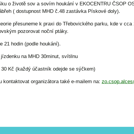
šku o životě sov a sovím houkání v EKOCENTRU ČSOP O
ábřeh ( dostupnost MHD č.48 zastávka Pískové doly).
teorie přesuneme k praxi do Třebovického parku, kde v cca
vským pozorovat noční ptáky.
 21 hodin (podle houkání).
 jízdenku na MHD 30minut, svítilnu
: 30 Kč (každý účastník odejde se sýčkem)
u kontaktovat organizátora také e-mailem na:
zo.csop.alce