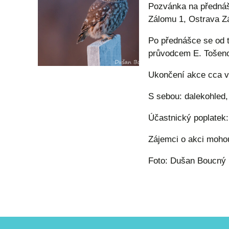
Pozvánka na předná
Zálomu 1, Ostrava Z
Po přednášce se od 
průvodcem E. Tošeno
Ukončení akce cca ve
S sebou: dalekohled,
Účastnický poplatek
Zájemci o akci moho
Foto: Dušan Boucný