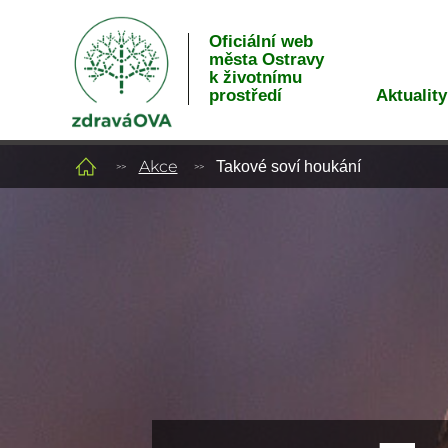
Oficiální web
města Ostravy
k životnímu
Aktuality
prostředí
Akce
Takové soví houkání