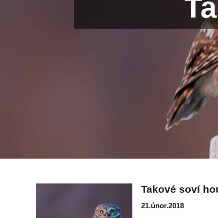
Ta
Takové soví ho
21.únor.2018