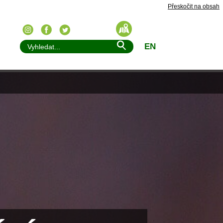
Přeskočit na obsah
EN