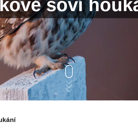
kové soví houk
ukání