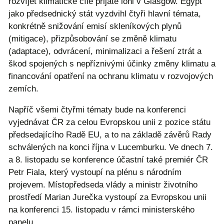
rozvíjet klimatické cíle přijaté loni v Glasgow. Egypt
jako předsednický stát vyzdvihl čtyři hlavní témata,
konkrétně snižování emisí skleníkových plynů
(mitigace), přizpůsobování se změně klimatu
(adaptace), odvrácení, minimalizaci a řešení ztrát a
škod spojených s nepříznivými účinky změny klimatu a
financování opatření na ochranu klimatu v rozvojových
zemích.
Napříč všemi čtyřmi tématy bude na konferenci
vyjednávat ČR za celou Evropskou unii z pozice státu
předsedajícího Radě EU, a to na základě závěrů Rady
schválených na konci října v Lucemburku. Ve dnech 7.
a 8. listopadu se konference účastní také premiér ČR
Petr Fiala, který vystoupí na plénu s národním
projevem. Místopředseda vlády a ministr životního
prostředí Marian Jurečka vystoupí za Evropskou unii
na konferenci 15. listopadu v rámci ministerského
panelu.