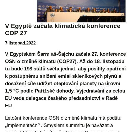
V Egyptě začala klimatická konference
COP 27
7.listopad.2022
V Egyptském Šarm aš-Šajchu začala 27. konference
OSN o změně klimatu (COP27). Až do 18. listopadu
tu bude 198 států světa jednat, aby posílily opatření
k postupnému snížení emisí skleníkových plynů a
dosažení cíle udržet oteplování planety na úrovni
1,5 °C podle Pařížské dohody. Vyjednávání za celou
EU vede delegace českého předsednictví v Radě
EU.
Letošní konference OSN o změně klimatu má podtitul
„implementační“. Smyslem summitu je navázat a