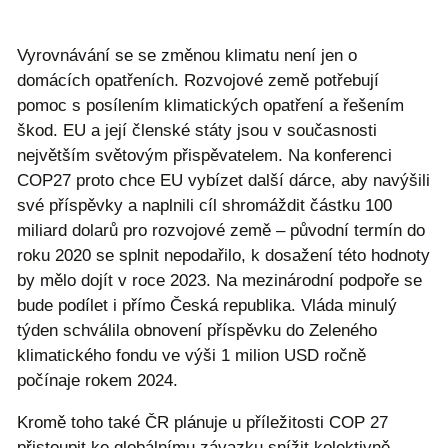
Vyrovnávání se se změnou klimatu není jen o
domácích opatřeních. Rozvojové země potřebují
pomoc s posílením klimatických opatření a řešením
škod. EU a její členské státy jsou v současnosti
největším světovým přispěvatelem. Na konferenci
COP27 proto chce EU vybízet další dárce, aby navýšili
své příspěvky a naplnili cíl shromáždit částku 100
miliard dolarů pro rozvojové země – původní termín do
roku 2020 se splnit nepodařilo, k dosažení této hodnoty
by mělo dojít v roce 2023. Na mezinárodní podpoře se
bude podílet i přímo Česká republika. Vláda minulý
týden schválila obnovení příspěvku do Zeleného
klimatického fondu ve výši 1 milion USD ročně
počínaje rokem 2024.
Kromě toho také ČR plánuje u příležitosti COP 27
přistoupit ke globálnímu závazku snížit kolektivně