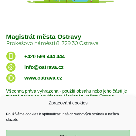
Magistrát města Ostravy
Prokešovo náměstí 8, 729 30 Ostrava
+420 599 444 444
info@ostrava.cz
www.ostrava.cz
Všechna práva vyhrazena - použití obsahu nebo jeho částí je
možné pouze se souhlasem Magistrátu města Ostravy.
Zpracování cookies
Úvodní stránka
Kontakty
Prohlášení o přístupnosti
Zásady cookies
Používáme cookies k optimalizaci našich webových stránek a našich
Poslední změna
služeb.
06.08.2026 - 10:09