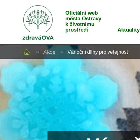
Oficiální web
města Ostravy
k životnímu
Aktuality
prostředí
Akce
Vánoční dílny pro veřejnost