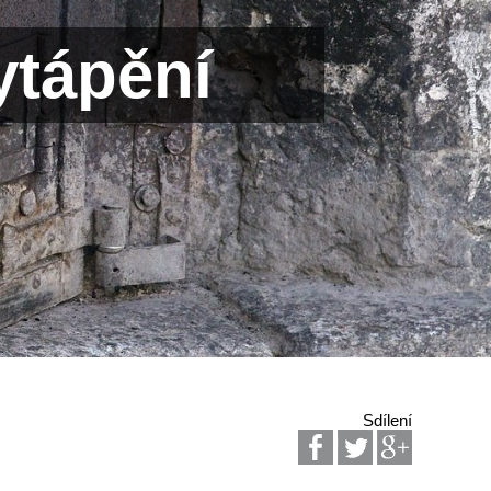
ytápění
Sdílení