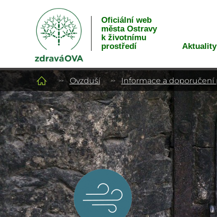
Oficiální web
města Ostravy
k životnímu
Aktuality
prostředí
Ovzduší
Informace a doporučení