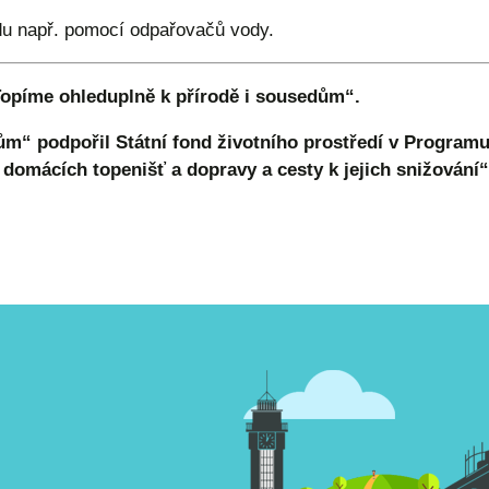
du např. pomocí odpařovačů vody.
Topíme ohleduplně k přírodě i sousedům“.
ům“ podpořil Státní fond životního prostředí v Program
z domácích topenišť a dopravy a cesty k jejich snižování“