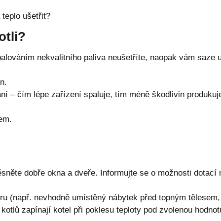
teplo ušetřit?
otli?
palováním nekvalitního paliva neušetříte, naopak vám saze 
n.
í – čím lépe zařízení spaluje, tím méně škodlivin produkuje. 
kem.
ěsněte dobře okna a dveře. Informujte se o možnosti dotací 
iéru (např. nevhodně umístěný nábytek před topným tělesem, 
kotlů zapínají kotel při poklesu teploty pod zvolenou hodnotu.