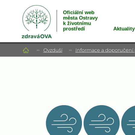
Oficiální web
města Ostravy
k životnímu
Aktuality
prostředí
Ovzduší
Informace a doporučení