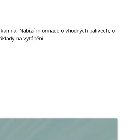
o kamna. Nabízí informace o vhodných palivech, o
náklady na vytápění.