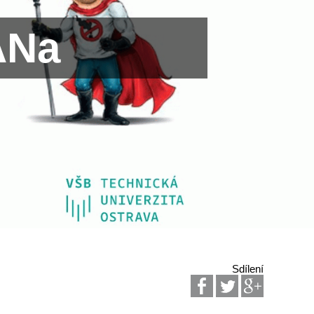
ANa
Sdílení