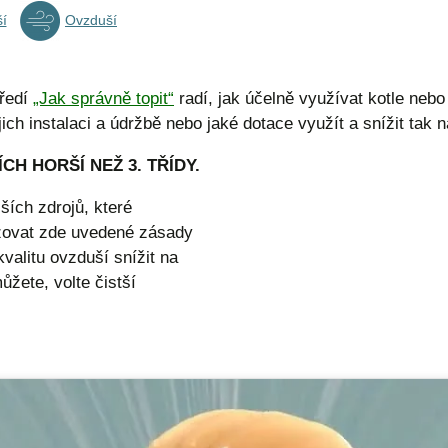
í
Ovzduší
tředí
„Jak správně topit“
radí, jak účelně využívat kotle neb
ejich instalaci a údržbě nebo jaké dotace využít a snížit tak 
CH HORŠÍ NEŽ 3. TŘÍDY.
ších zdrojů, které
ržovat zde uvedené zásady
valitu ovzduší snížit na
žete, volte čistší