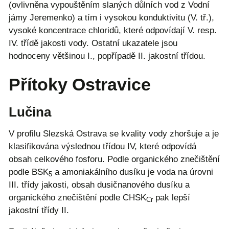
(ovlivněna vypouštěním slaných důlních vod z Vodní
jámy Jeremenko) a tím i vysokou konduktivitu (V. tř.),
vysoké koncentrace chloridů, které odpovídají V. resp.
IV. třídě jakosti vody. Ostatní ukazatele jsou
hodnoceny většinou I., popřípadě II. jakostní třídou.
Přítoky Ostravice
Lučina
V profilu Slezská Ostrava se kvality vody zhoršuje a je
klasifikována výslednou třídou IV, které odpovídá
obsah celkového fosforu. Podle organického znečištění
podle BSK
a amoniakálního dusíku je voda na úrovni
5
III. třídy jakosti, obsah dusičnanového dusíku a
organického znečištění podle CHSK
pak lepší
Cr
jakostní třídy II.