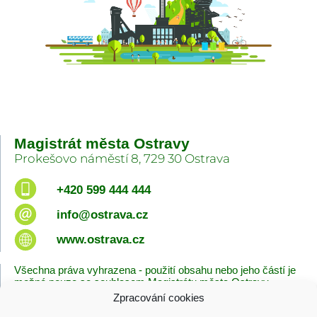
Magistrát města Ostravy
Prokešovo náměstí 8, 729 30 Ostrava
+420 599 444 444
info@ostrava.cz
www.ostrava.cz
Všechna práva vyhrazena - použití obsahu nebo jeho částí je
možné pouze se souhlasem Magistrátu města Ostravy.
Zpracování cookies
Úvodní stránka
Kontakty
Prohlášení o přístupnosti