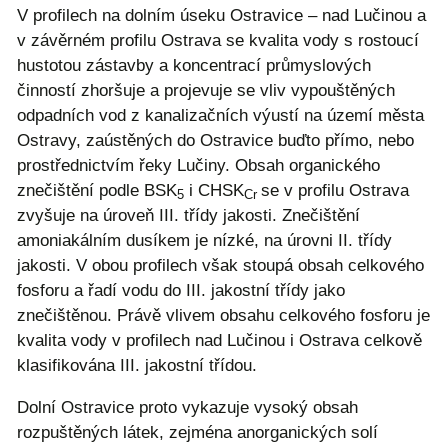
V profilech na dolním úseku Ostravice – nad Lučinou a
v závěrném profilu Ostrava se kvalita vody s rostoucí
hustotou zástavby a koncentrací průmyslových
činností zhoršuje a projevuje se vliv vypouštěných
odpadních vod z kanalizačních výustí na území města
Ostravy, zaústěných do Ostravice buďto přímo, nebo
prostřednictvím řeky Lučiny. Obsah organického
znečištění podle BSK
i CHSK
se v profilu Ostrava
5
Cr
zvyšuje na úroveň III. třídy jakosti. Znečištění
amoniakálním dusíkem je nízké, na úrovni II. třídy
jakosti. V obou profilech však stoupá obsah celkového
fosforu a řadí vodu do III. jakostní třídy jako
znečištěnou. Právě vlivem obsahu celkového fosforu je
kvalita vody v profilech nad Lučinou i Ostrava celkově
klasifikována III. jakostní třídou.
Dolní Ostravice proto vykazuje vysoký obsah
rozpuštěných látek, zejména anorganických solí