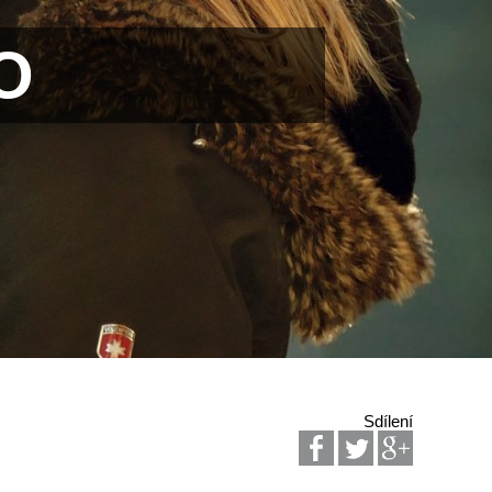
O
Sdílení