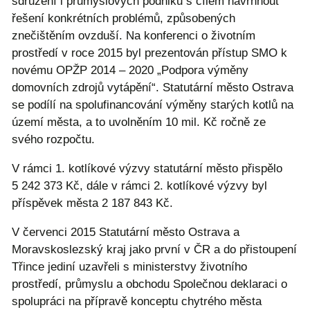
sdružení i průmyslových podniků s cílem navrhnout
řešení konkrétních problémů, způsobených
znečištěním ovzduší. Na konferenci o životním
prostředí v roce 2015 byl prezentován přístup SMO k
novému OPŽP 2014 – 2020 „Podpora výměny
domovních zdrojů vytápění“. Statutární město Ostrava
se podílí na spolufinancování výměny starých kotlů na
území města, a to uvolněním 10 mil. Kč ročně ze
svého rozpočtu.
V rámci 1. kotlíkové výzvy statutární město přispělo
5 242 373 Kč, dále v rámci 2. kotlíkové výzvy byl
příspěvek města 2 187 843 Kč.
V červenci 2015 Statutární město Ostrava a
Moravskoslezský kraj jako první v ČR a do přistoupení
Třince jediní uzavřeli s ministerstvy životního
prostředí, průmyslu a obchodu Společnou deklaraci o
spolupráci na přípravě konceptu chytrého města