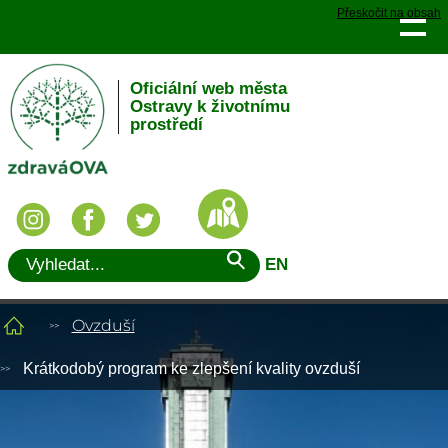
Přeskočit na obsah
Oficiální web města
Ostravy k životnímu
prostředí
EN
Ovzduší
Krátkodobý program ke zlepšení kvality ovzduší