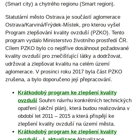
(Smart city) a chytrého regionu (Smart region).
Statutární město Ostrava je součástí aglomerace
Ostrava/Karviná/Frýdek-Místek, pro kterou vyšel
Program zlepšování kvality ovzduší (PZKO). Tento
program vydalo Ministerstvo životního prostředí ČR.
Cílem PZKO bylo co nejdříve dosáhnout požadované
kvality ovzduší pro znečišťující látky a dodržovat,
udržovat a zlepšovat kvalitu na celém území
aglomerace. V prosinci roku 2017 byla část PZKO
zrušena, a bylo doporučeno její přepracování.
Krátkodobý program ke zlepšení kvality
ovzduší
Souhrn návrhu konkrétních technických
opatření (akční plán), která budou realizována v
období let 2011 – 2015 a která přispějí ke
zlepšení kvality ovzduší na území města.
Krátkodobý program ke zlepšení kvality
ovzduší – I. aktualizace
Aktualizace