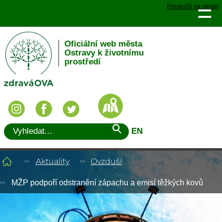
Přeskočit na obsah
Oficiální web města
Ostravy k životnímu
prostředí
EN
Aktuality
Ovzduší
MŽP podpoří odstranění zápachu a emisí těžkých kovů