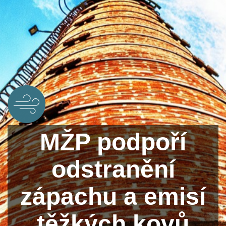
MŽP podpoří
odstranění
zápachu a emisí
těžkých kovů