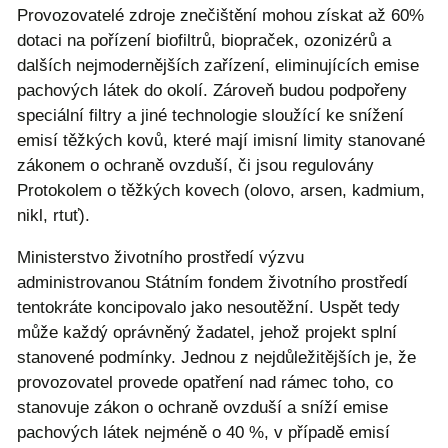
Provozovatelé zdroje znečištění mohou získat až 60%
dotaci na pořízení biofiltrů, biopraček, ozonizérů a
dalších nejmodernějších zařízení, eliminujících emise
pachových látek do okolí. Zároveň budou podpořeny
speciální filtry a jiné technologie sloužící ke snížení
emisí těžkých kovů, které mají imisní limity stanované
zákonem o ochraně ovzduší, či jsou regulovány
Protokolem o těžkých kovech (olovo, arsen, kadmium,
nikl, rtuť).
Ministerstvo životního prostředí výzvu
administrovanou Státním fondem životního prostředí
tentokráte koncipovalo jako nesoutěžní. Uspět tedy
může každý oprávněný žadatel, jehož projekt splní
stanovené podmínky. Jednou z nejdůležitějších je, že
provozovatel provede opatření nad rámec toho, co
stanovuje zákon o ochraně ovzduší a sníží emise
pachových látek nejméně o 40 %, v případě emisí