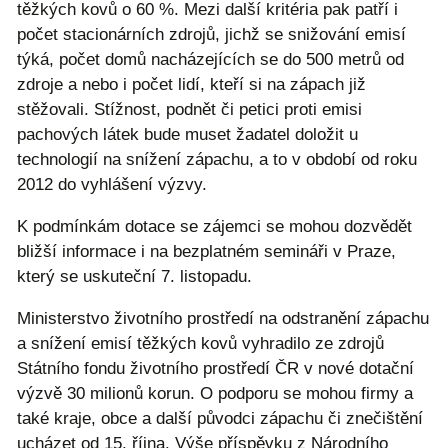
těžkých kovů o 60 %. Mezi další kritéria pak patří i
počet stacionárních zdrojů, jichž se snižování emisí
týká, počet domů nacházejících se do 500 metrů od
zdroje a nebo i počet lidí, kteří si na zápach již
stěžovali. Stížnost, podnět či petici proti emisi
pachových látek bude muset žadatel doložit u
technologií na snížení zápachu, a to v období od roku
2012 do vyhlášení výzvy.
K podmínkám dotace se zájemci se mohou dozvědět
bližší informace i na bezplatném semináři v Praze,
který se uskuteční 7. listopadu.
Ministerstvo životního prostředí na odstranění zápachu
a snížení emisí těžkých kovů vyhradilo ze zdrojů
Státního fondu životního prostředí ČR v nové dotační
výzvě 30 milionů korun. O podporu se mohou firmy a
také kraje, obce a další původci zápachu či znečištění
ucházet od 15. října. Výše příspěvku z Národního