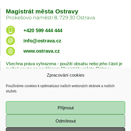
Magistrát města Ostravy
Prokešovo náměstí 8, 729 30 Ostrava
+420 599 444 444
info@ostrava.cz
www.ostrava.cz
Všechna práva vyhrazena - použití obsahu nebo jeho částí je
možné pouze se souhlasem Magistrátu města Ostravy.
Zpracování cookies
Úvodní stránka
Kontakty
Prohlášení o přístupnosti
Zásady cookies
Používáme cookies k optimalizaci našich webových stránek a našich
Poslední změna
služeb.
06.08.2026 - 10:09
Příjmout
Odmítnout