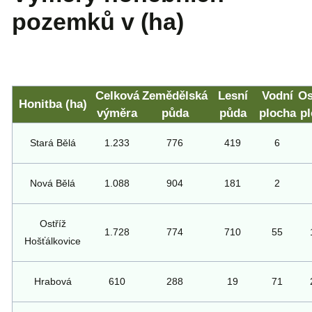
pozemků v (ha)
Celková
Zemědělská
Lesní
Vodní
Os
Honitba (ha)
výměra
půda
půda
plocha
p
Stará Bělá
1.233
776
419
6
Nová Bělá
1.088
904
181
2
Ostříž
1.728
774
710
55
Hošťálkovice
Hrabová
610
288
19
71