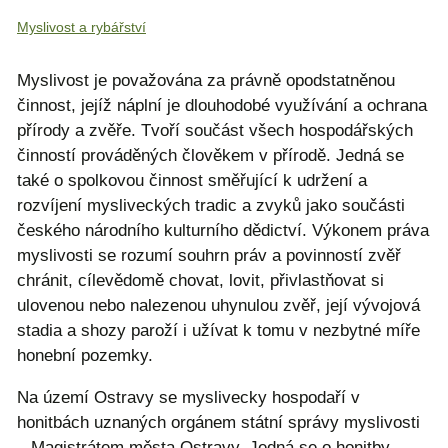
Myslivost a rybářství
Myslivost je považována za právně opodstatněnou
činnost, jejíž náplní je dlouhodobé využívání a ochrana
přírody a zvěře. Tvoří součást všech hospodářských
činností prováděných člověkem v přírodě. Jedná se
také o spolkovou činnost směřující k udržení a
rozvíjení mysliveckých tradic a zvyků jako součásti
českého národního kulturního dědictví. Výkonem práva
myslivosti se rozumí souhrn práv a povinností zvěř
chránit, cílevědomě chovat, lovit, přivlastňovat si
ulovenou nebo nalezenou uhynulou zvěř, její vývojová
stadia a shozy paroží i užívat k tomu v nezbytné míře
honební pozemky.
Na území Ostravy se myslivecky hospodaří v
honitbách uznaných orgánem státní správy myslivosti
– Magistrátem města Ostravy. Jedná se o honitby