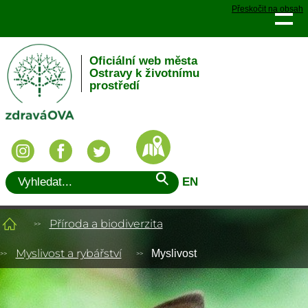
Přeskočit na obsah
Oficiální web města
Ostravy k životnímu
prostředí
EN
Příroda a biodiverzita
Myslivost a rybářství
Myslivost