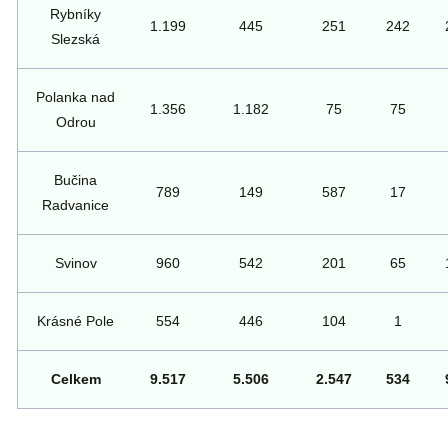
Rybníky
1.199
445
251
242
Slezská
Polanka nad
1.356
1.182
75
75
Odrou
Bučina
789
149
587
17
Radvanice
Svinov
960
542
201
65
Krásné Pole
554
446
104
1
Celkem
9.517
5.506
2.547
534