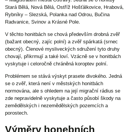
Stará Bělá, Nová Bělá, Ostříž Hošťálkovice, Hrabová,
Rybníky – Slezská, Polanka nad Odrou, Bučina
Radvanice, Svinov a Krásné Pole.
V těchto honitbách se chová především drobná zvěř
(bažant obecný, zajíc polní) a zvěř spárkatá (srnec
obecný). Členové mysliveckých sdružení tyto druhy
chovají, přikrmují a také loví. Vzácně se v honitbách
vyskytuje i celoročně chráněná koroptev polní.
Problémem se stává výskyt prasete divokého. Jedná
se o zvěř, která není v městských honitbách
normována, ale s ohledem na její migrační rádius se
zde nepravidelně vyskytuje a často působí škody na
zemědělských i nezemědělských pozemcích a
porostech.
Výměry honebních