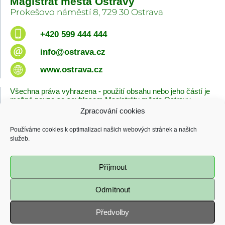
Magistrát města Ostravy
Prokešovo náměstí 8, 729 30 Ostrava
+420 599 444 444
info@ostrava.cz
www.ostrava.cz
Všechna práva vyhrazena - použití obsahu nebo jeho částí je
možné pouze se souhlasem Magistrátu města Ostravy.
Zpracování cookies
Úvodní stránka
Kontakty
Prohlášení o přístupnosti
Zásady cookies
Používáme cookies k optimalizaci našich webových stránek a našich
Poslední změna
služeb.
06.08.2026 - 10:09
Příjmout
Odmítnout
Předvolby