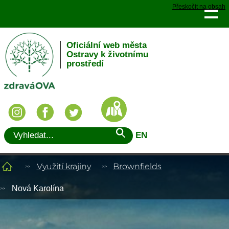
Přeskočit na obsah
Oficiální web města
Ostravy k životnímu
prostředí
EN
Využití krajiny
Brownfields
Nová Karolína