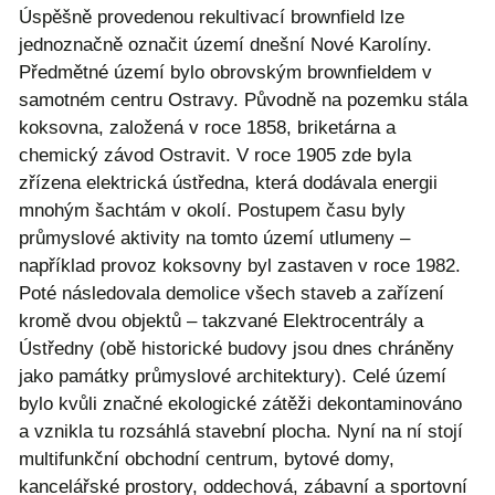
Úspěšně provedenou rekultivací brownfield lze
jednoznačně označit území dnešní Nové Karolíny.
Předmětné území bylo obrovským brownfieldem v
samotném centru Ostravy. Původně na pozemku stála
koksovna, založená v roce 1858, briketárna a
chemický závod Ostravit. V roce 1905 zde byla
zřízena elektrická ústředna, která dodávala energii
mnohým šachtám v okolí. Postupem času byly
průmyslové aktivity na tomto území utlumeny –
například provoz koksovny byl zastaven v roce 1982.
Poté následovala demolice všech staveb a zařízení
kromě dvou objektů – takzvané Elektrocentrály a
Ústředny (obě historické budovy jsou dnes chráněny
jako památky průmyslové architektury). Celé území
bylo kvůli značné ekologické zátěži dekontaminováno
a vznikla tu rozsáhlá stavební plocha. Nyní na ní stojí
multifunkční obchodní centrum, bytové domy,
kancelářské prostory, oddechová, zábavní a sportovní