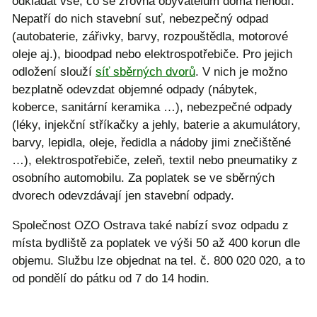
odkládat vše, co se zrovna obyvatelům doma nehodí.
Nepatří do nich stavební suť, nebezpečný odpad
(autobaterie, zářivky, barvy, rozpouštědla, motorové
oleje aj.), bioodpad nebo elektrospotřebiče. Pro jejich
odložení slouží
síť sběrných dvorů
. V nich je možno
bezplatně odevzdat objemné odpady (nábytek,
koberce, sanitární keramika …), nebezpečné odpady
(léky, injekční stříkačky a jehly, baterie a akumulátory,
barvy, lepidla, oleje, ředidla a nádoby jimi znečištěné
…), elektrospotřebiče, zeleň, textil nebo pneumatiky z
osobního automobilu. Za poplatek se ve sběrných
dvorech odevzdávají jen stavební odpady.
Společnost OZO Ostrava také nabízí svoz odpadu z
místa bydliště za poplatek ve výši 50 až 400 korun dle
objemu. Službu lze objednat na tel. č. 800 020 020, a to
od pondělí do pátku od 7 do 14 hodin.