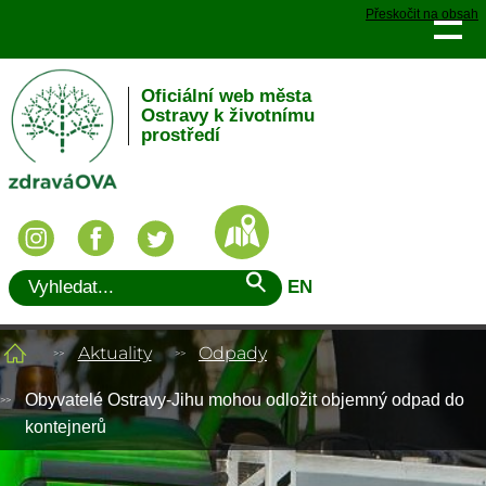
Přeskočit na obsah
Oficiální web města
Ostravy k životnímu
prostředí
EN
Aktuality
Odpady
Obyvatelé Ostravy-Jihu mohou odložit objemný odpad do
kontejnerů