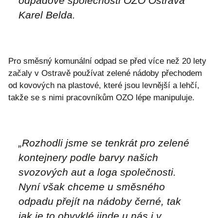
odpadové společnosti OZO Ostrava
Karel Belda.
Pro směsný komunální odpad se před více než 20 lety
začaly v Ostravě používat zelené nádoby přechodem
od kovových na plastové, které jsou levnější a lehčí,
takže se s nimi pracovníkům OZO lépe manipuluje.
„Rozhodli jsme se tenkrát pro zelené
kontejnery podle barvy našich
svozových aut a loga společnosti.
Nyní však chceme u směsného
odpadu přejít na nádoby černé, tak
jak je to obvyklé jinde u nás i v