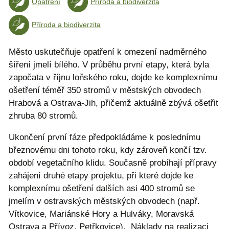
Opatření
Příroda a biodiverzita
Příroda a biodiverzita
Město uskutečňuje opatření k omezení nadměrného
šíření jmelí bílého. V průběhu první etapy, která byla
započata v říjnu loňského roku, dojde ke komplexnímu
ošetření téměř 350 stromů v městských obvodech
Hrabová a Ostrava-Jih, přičemž aktuálně zbývá ošetřit
zhruba 80 stromů.
Ukončení první fáze předpokládáme k poslednímu
březnovému dni tohoto roku, kdy zároveň končí tzv.
období vegetačního klidu. Současně probíhají přípravy
zahájení druhé etapy projektu, při které dojde ke
komplexnímu ošetření dalších asi 400 stromů se
jmelím v ostravských městských obvodech (např.
Vítkovice, Mariánské Hory a Hulváky, Moravská
Ostrava a Přívoz, Petřkovice). Náklady na realizaci