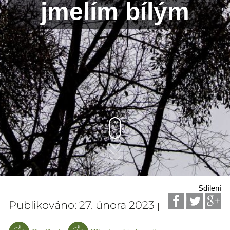
jmelím bílým
Sdílení
Publikováno: 27. února 2023
|