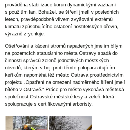
prováděna stabilizace korun dynamickými vazbami
s použitím lan. Bohužel, se šíření jmelí v posledních
letech, pravděpodobně vlivem zvyšování extrémů
klimatu způsobujícího oslabení hostitelských dřevin,
výrazně zrychluje.
Ošetřování a kácení stromů napadených jmelím bílým
na pozemcích statutárního města Ostravy spadá do
činnosti správců zeleně jednotlivých městských
obvodů, kterým v boji proti těmto poloparazitujícím
keříkům napomáhá též město Ostrava prostřednictvím
projektu „Opatření na omezení nadměrného šíření jmelí
bílého v Ostravě.“ Práce pro město vykonává městská
společnost Ostravské městské lesy a zeleň, která
spolupracuje s certifikovanými arboristy.