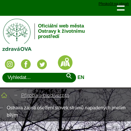
Přeskočit na obsah
Oficiální web města
Ostravy k životnímu
prostředí
EN
Příroda a biodiverzita
Ostrava zajistí ošetření stovek stromů napadených jmelím
bílým