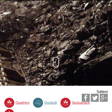
Sdílení
Opatření
Ovzduší
Spolupráce