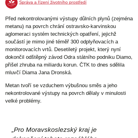
Správa a řízení životního prostředí
Před nekontrolovanými výstupy důlních plynů (zejména
metanu) na povrch chrání ostravsko-karvinskou
aglomeraci systém technických opatření, jejichž
součástí je mimo jiné téměř 300 odplyňovacích a
monitorovacích vrtů. Desetiletý projekt, který nyní
dokončil odštěpný závod Odra státního podniku Diamo,
přišel zhruba na miliardu korun. ČTK to dnes sdělila
mluvčí Diama Jana Dronská.
Metan tvoří se vzduchem výbušnou směs a jeho
nekontrolované výstupy na povrch dělaly v minulosti
velké problémy.
„Pro Moravskoslezský kraj je