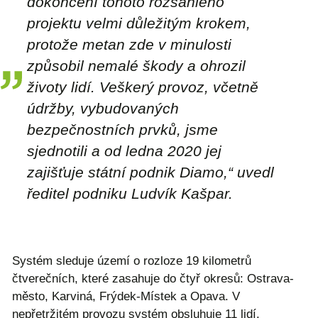
dokončení tohoto rozsáhlého
projektu velmi důležitým krokem,
protože metan zde v minulosti
způsobil nemalé škody a ohrozil
životy lidí. Veškerý provoz, včetně
údržby, vybudovaných
bezpečnostních prvků, jsme
sjednotili a od ledna 2020 jej
zajišťuje státní podnik Diamo,“ uvedl
ředitel podniku Ludvík Kašpar.
Systém sleduje území o rozloze 19 kilometrů
čtverečních, které zasahuje do čtyř okresů: Ostrava-
město, Karviná, Frýdek-Místek a Opava. V
nepřetržitém provozu systém obsluhuje 11 lidí.