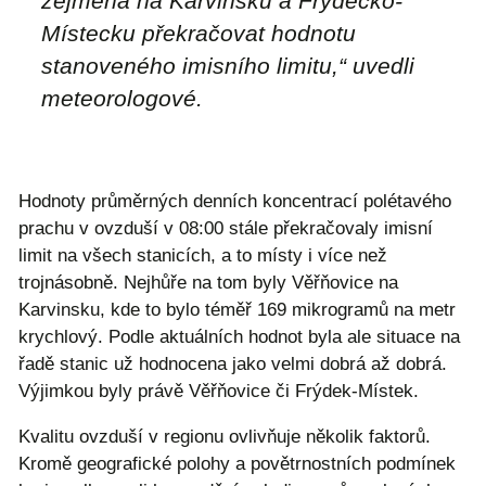
zejména na Karvinsku a Frýdecko-
Místecku překračovat hodnotu
stanoveného imisního limitu,“ uvedli
meteorologové.
Hodnoty průměrných denních koncentrací polétavého
prachu v ovzduší v 08:00 stále překračovaly imisní
limit na všech stanicích, a to místy i více než
trojnásobně. Nejhůře na tom byly Věřňovice na
Karvinsku, kde to bylo téměř 169 mikrogramů na metr
krychlový. Podle aktuálních hodnot byla ale situace na
řadě stanic už hodnocena jako velmi dobrá až dobrá.
Výjimkou byly právě Věřňovice či Frýdek-Místek.
Kvalitu ovzduší v regionu ovlivňuje několik faktorů.
Kromě geografické polohy a povětrnostních podmínek