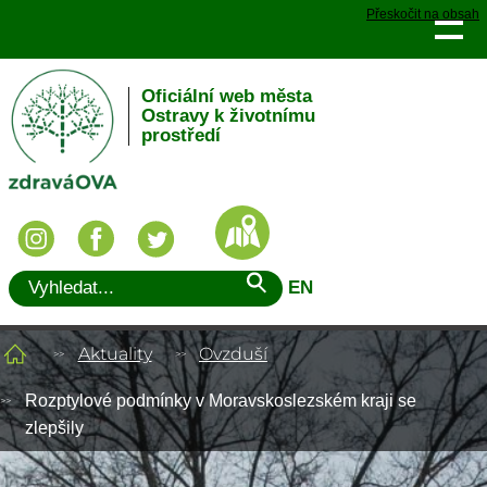
Přeskočit na obsah
Oficiální web města
Ostravy k životnímu
prostředí
EN
Aktuality
Ovzduší
Rozptylové podmínky v Moravskoslezském kraji se
zlepšily