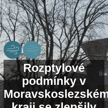
Rozptylové
podmínky v
Moravskoslezské
kraji se zlepšily