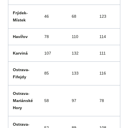
Frýdek-
46
68
123
Místek
Havířov
78
110
114
Karviná
107
132
111
Ostrava-
85
133
116
Fifejdy
Ostrava-
Mariánské
58
97
78
Hory
Ostrava-
52
89
108