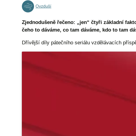
Ovzduší
Zjednodušeně řečeno: „jen“ čtyři základní fakt
čeho to dáváme, co tam dáváme, kdo to tam dává
Dřívější díly pátečního seriálu vzdělávacích přís