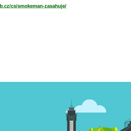
vsb.cz/cs/smokeman-zasahuje/