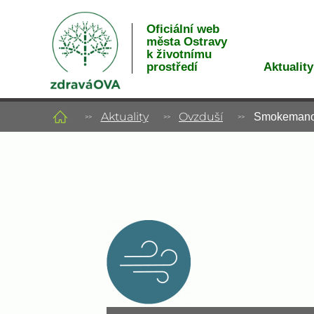
Oficiální web
města Ostravy
k životnímu
Aktuality
prostředí
Aktuality
Ovzduší
Smokemanovo