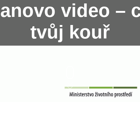
novo video – co
tvůj kouř