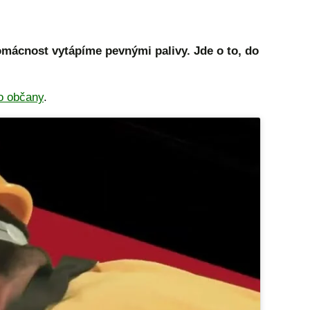
omácnost vytápíme pevnými palivy. Jde o to, do
o občany
.