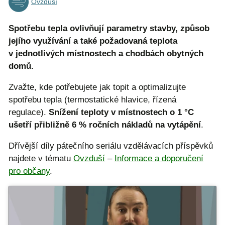
Ovzduší
Spotřebu tepla ovlivňují parametry stavby, způsob
jejího využívání a také požadovaná teplota
v jednotlivých místnostech a chodbách obytných
domů.
Zvažte, kde potřebujete jak topit a optimalizujte
spotřebu tepla (termostatické hlavice, řízená
regulace).
Snížení teploty v místnostech o 1 °C
ušetří přibližně 6 % ročních nákladů na vytápění
.
Dřívější díly pátečního seriálu vzdělávacích příspěvků
najdete v tématu
Ovzduší
–
Informace a doporučení
pro občany
.