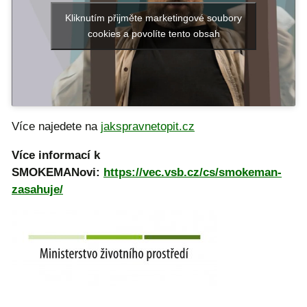
Kliknutím přijměte marketingové soubory
cookies a povolíte tento obsah
Více najedete na
jakspravnetopit.cz
Více informací k
SMOKEMANovi:
https://vec.vsb.cz/cs/smokeman-
zasahuje/