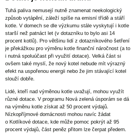
Tuhá paliva nemusejí nutně znamenat neekologický
způsob vytápění, záleží spíše na emisní třídě a stáří
kotle. V domech se dle výzkumu stále vyskytují i kotle
starší než patnáct let (v dotazníku to bylo asi 14
procent kotlů). Pro většinu lidí z dotazníkového šetření
je překážkou pro výměnu kotle finanční náročnost (a to
i nutná spoluúčast při využití dotace). Velká část si
ovšem také myslí, že nový kotel nebude mít výrazný
efekt na uspořenou energii nebo že jim stávající kotel
slouží dobře.
Lidé, kteří nad výměnou kotle uvažují, mohou využít
různé dotace. V programu Nová zelená úsporám se dá
na výměnu kotle získat až 50 procent výdajů.
Nízkopříjmové domácnosti mohou navíc žádat
o Kotlíkové dotace, kde může pomoc pokrýt až 95
procent výdajů, část peněz přitom lze čerpat předem.