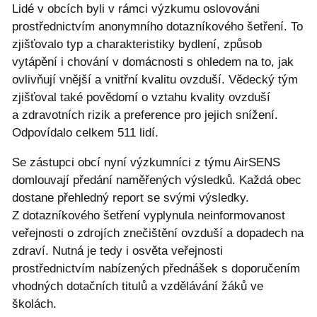
Lidé v obcích byli v rámci výzkumu oslovováni
prostřednictvím anonymního dotazníkového šetření. To
zjišťovalo typ a charakteristiky bydlení, způsob
vytápění i chování v domácnosti s ohledem na to, jak
ovlivňují vnější a vnitřní kvalitu ovzduší. Vědecký tým
zjišťoval také povědomí o vztahu kvality ovzduší
a zdravotních rizik a preference pro jejich snížení.
Odpovídalo celkem 511 lidí.
Se zástupci obcí nyní výzkumníci z týmu AirSENS
domlouvají předání naměřených výsledků. Každá obec
dostane přehledný report se svými výsledky.
Z dotazníkového šetření vyplynula neinformovanost
veřejnosti o zdrojích znečištění ovzduší a dopadech na
zdraví. Nutná je tedy i osvěta veřejnosti
prostřednictvím nabízených přednášek s doporučením
vhodných dotačních titulů a vzdělávání žáků ve
školách.