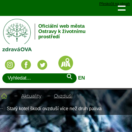
Přeskočit na obsah
Oficiální web města
Ostravy k životnímu
prostředí
EN
Aktuality
Ovzduší
Starý kotel škodí ovzduší více než druh paliva