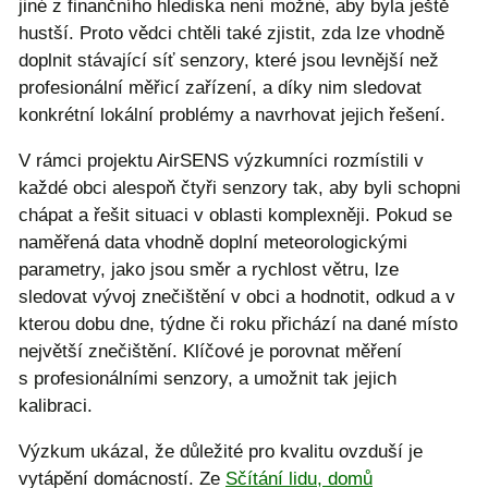
jiné z finančního hlediska není možné, aby byla ještě
hustší. Proto vědci chtěli také zjistit, zda lze vhodně
doplnit stávající síť senzory, které jsou levnější než
profesionální měřicí zařízení, a díky nim sledovat
konkrétní lokální problémy a navrhovat jejich řešení.
V rámci projektu AirSENS výzkumníci rozmístili v
každé obci alespoň čtyři senzory tak, aby byli schopni
chápat a řešit situaci v oblasti komplexněji. Pokud se
naměřená data vhodně doplní meteorologickými
parametry, jako jsou směr a rychlost větru, lze
sledovat vývoj znečištění v obci a hodnotit, odkud a v
kterou dobu dne, týdne či roku přichází na dané místo
největší znečištění. Klíčové je porovnat měření
s profesionálními senzory, a umožnit tak jejich
kalibraci.
Výzkum ukázal, že důležité pro kvalitu ovzduší je
vytápění domácností. Ze
Sčítání lidu, domů