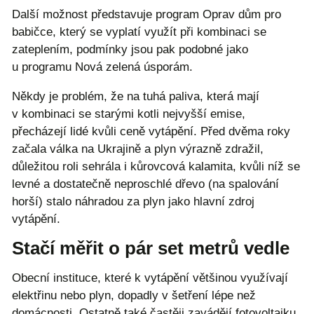
Další možnost představuje program Oprav dům pro
babičce, který se vyplatí využít při kombinaci se
zateplením, podmínky jsou pak podobné jako
u programu Nová zelená úsporám.
Někdy je problém, že na tuhá paliva, která mají
v kombinaci se starými kotli nejvyšší emise,
přecházejí lidé kvůli ceně vytápění. Před dvěma roky
začala válka na Ukrajině a plyn výrazně zdražil,
důležitou roli sehrála i kůrovcová kalamita, kvůli níž se
levné a dostatečně neproschlé dřevo (na spalování
horší) stalo náhradou za plyn jako hlavní zdroj
vytápění.
Stačí měřit o pár set metrů vedle
Obecní instituce, které k vytápění většinou využívají
elektřinu nebo plyn, dopadly v šetření lépe než
domácnosti. Ostatně také častěji zavádějí fotovoltaiku