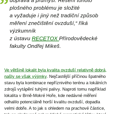
doprava a průmysl. Řešení tohoto
plošného problému je složité
a vyžaduje i jiný než tradiční způsob
měření znečištění ovzduší,“ říká
výzkumník
z ústavu
RECETOX
Přírodovědecké
fakulty Ondřej Mikeš.
Ve většině lokalit byla kvalita ovzduší relativně dobrá,
našly se však výjimky
. Nejčastější příčinou špatného
stavu byla kombinace nepříznivého terénu a lokálních
zdrojů vytápění tuhými palivy. Naproti tomu například
lokalita v Brně-Mokré Hoře, kde nedávné měření
odhalilo potenciálně horší kvalitu ovzduší, dopadla
velmi dobře. A to jak s ohledem na prachové částice,