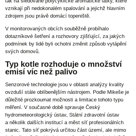
tak na sledované polycyklické aromatické látky, které
vznikají při nedokonalém spalování a jejichž hlavním
zdrojem jsou právě domácí topeniště.
V monitorovaných obcích souběžně probíhalo
dotazníkové šetření a rozhovory zjišťující, za jakých
podmínek by lidé byli ochotni změnit způsob vytápění
svých domovů.
Typ kotle rozhoduje o množství
emisí víc než palivo
Senzorové technologie jsou v oblasti analýzy kvality
ovzduší stále oblíbenějším nástrojem. Podle Mikeše je
důležité prozkoumat možnosti a limitace tohoto typu
měření. V současné době spravuje Český
hydrometeorologický ústav, Státní zdravotní ústav
a několik dalších institucí a měst síť profesionálních
stanic. Tato síť pokrývá určitou část území, ale mimo