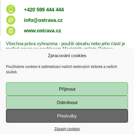
+420 599 444 444
info@ostrava.cz
www.ostrava.cz
Všechna práva vyhrazena - použití obsahu nebo jeho částí je
možné pouze se souhlasem Magistrátu města Ostravy.
Zpracování cookies
Úvodní stránka
Kontakty
Prohlášení o přístupnosti
Zásady cookies
Používáme cookies k optimalizaci našich webových stránek a našich
Poslední změna
služeb.
06.08.2026 - 10:09
Příjmout
Odmítnout
Předvolby
Zásady cookies