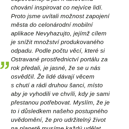
chování inspirovat co nejvíce lidí.
Proto jsme uvítali možnost zapojení
města do celonárodní mobilní
aplikace Nevyhazujto, jejímž cílem
je snížit množství produkovaného
odpadu. Podle počtu věcí, které si
Ostravané prostřednictví portálu za
rok předali, je jasné, že se u nás
osvědčil. Že lidé dávají věcem
s chutí a rádi druhou šanci, místo
aby je vyhodili ve chvíli, kdy je sami
přestanou potřebovat. Myslím, že je
to i důsledkem našeho postupného
uvědomění, že pro udržitelný život
na planetě musíme každý udělat