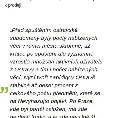
k prodeji.
„Před spuštěním ostravské
subdomény byly počty nabízených
věcí v rámci města skromné, už
krátce po spuštění ale významně
vzrostlo množství aktivních uživatelů
z Ostravy a tím i počet nabízených
věcí. Nyní tvoří nabídky v Ostravě
stabilně až deset procent z
celkového počtu předmětů, které se
na Nevyhazujto objeví. Po Praze,
kde byl portál založen, má zde
nejdelší tradici a je zde nejsilnější