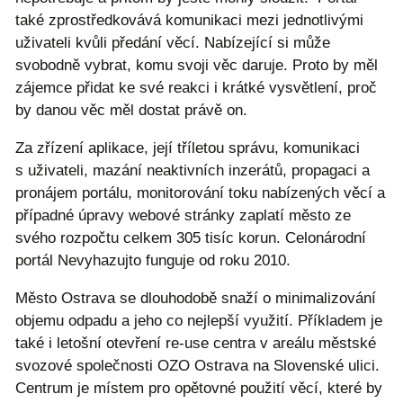
také zprostředkovává komunikaci mezi jednotlivými
uživateli kvůli předání věcí. Nabízející si může
svobodně vybrat, komu svoji věc daruje. Proto by měl
zájemce přidat ke své reakci i krátké vysvětlení, proč
by danou věc měl dostat právě on.
Za zřízení aplikace, její tříletou správu, komunikaci
s uživateli, mazání neaktivních inzerátů, propagaci a
pronájem portálu, monitorování toku nabízených věcí a
případné úpravy webové stránky zaplatí město ze
svého rozpočtu celkem 305 tisíc korun. Celonárodní
portál Nevyhazujto funguje od roku 2010.
Město Ostrava se dlouhodobě snaží o minimalizování
objemu odpadu a jeho co nejlepší využití. Příkladem je
také i letošní otevření re-use centra v areálu městské
svozové společnosti OZO Ostrava na Slovenské ulici.
Centrum je místem pro opětovné použití věcí, které by