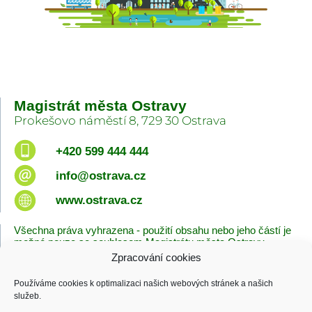
Magistrát města Ostravy
Prokešovo náměstí 8, 729 30 Ostrava
+420 599 444 444
info@ostrava.cz
www.ostrava.cz
Všechna práva vyhrazena - použití obsahu nebo jeho částí je
možné pouze se souhlasem Magistrátu města Ostravy.
Zpracování cookies
Úvodní stránka
Kontakty
Prohlášení o přístupnosti
Zásady cookies
Používáme cookies k optimalizaci našich webových stránek a našich
Poslední změna
služeb.
06.08.2026 - 08:38