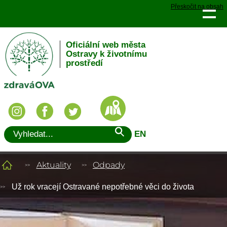
Přeskočit na obsah
Oficiální web města
Ostravy k životnímu
prostředí
EN
Aktuality
Odpady
Už rok vracejí Ostravané nepotřebné věci do života