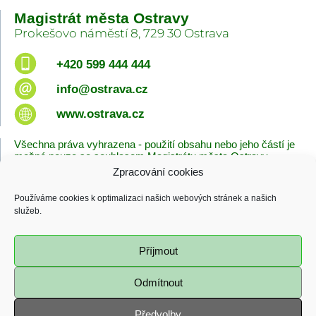
Magistrát města Ostravy
Prokešovo náměstí 8, 729 30 Ostrava
+420 599 444 444
info@ostrava.cz
www.ostrava.cz
Všechna práva vyhrazena - použití obsahu nebo jeho částí je
možné pouze se souhlasem Magistrátu města Ostravy.
Zpracování cookies
Úvodní stránka
Kontakty
Prohlášení o přístupnosti
Zásady cookies
Používáme cookies k optimalizaci našich webových stránek a našich
Poslední změna
služeb.
06.08.2026 - 08:38
Příjmout
Odmítnout
Předvolby