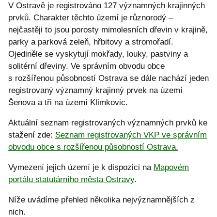
V Ostravě je registrováno 127 významných krajinných
prvků. Charakter těchto území je různorodý –
nejčastěji to jsou porosty mimolesních dřevin v krajině,
parky a parková zeleň, hřbitovy a stromořadí.
Ojediněle se vyskytují mokřady, louky, pastviny a
solitérní dřeviny. Ve správním obvodu obce
s rozšířenou působností Ostrava se dále nachází jeden
registrovaný významný krajinný prvek na území
Šenova a tři na území Klimkovic.
Aktuální seznam registrovaných významných prvků ke
stažení zde:
Seznam registrovaných VKP ve správním
obvodu obce s rozšířenou působností Ostrava.
Vymezení jejich území je k dispozici na
Mapovém
portálu statutárního města Ostravy
.
Níže uvádíme přehled několika nejvýznamnějších z
nich.