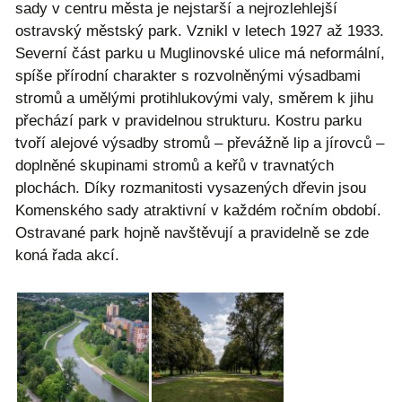
sady v centru města je nejstarší a nejrozlehlejší
ostravský městský park. Vznikl v letech 1927 až 1933.
Severní část parku u Muglinovské ulice má neformální,
spíše přírodní charakter s rozvolněnými výsadbami
stromů a umělými protihlukovými valy, směrem k jihu
přechází park v pravidelnou strukturu. Kostru parku
tvoří alejové výsadby stromů – převážně lip a jírovců –
doplněné skupinami stromů a keřů v travnatých
plochách. Díky rozmanitosti vysazených dřevin jsou
Komenského sady atraktivní v každém ročním období.
Ostravané park hojně navštěvují a pravidelně se zde
koná řada akcí.