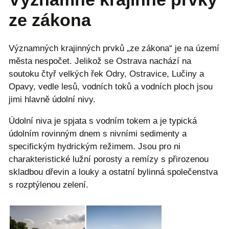
ze zákona
Významných krajinných prvků „ze zákona“ je na území
města nespočet. Jelikož se Ostrava nachází na
soutoku čtyř velkých řek Odry, Ostravice, Lučiny a
Opavy, vedle lesů, vodních toků a vodních ploch jsou
jimi hlavně údolní nivy.
Údolní niva je spjata s vodním tokem a je typická
údolním rovinným dnem s nivními sedimenty a
specifickým hydrickým režimem. Jsou pro ni
charakteristické lužní porosty a remízy s přirozenou
skladbou dřevin a louky a ostatní bylinná společenstva
s rozptýlenou zelení.