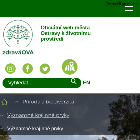
Přeskočit na obsah
Oficiální web města
Ostravy k životnímu
prostředí
EN
Příroda a biodiverzita
Významné krajinné prvky
Významné krajinné prvky