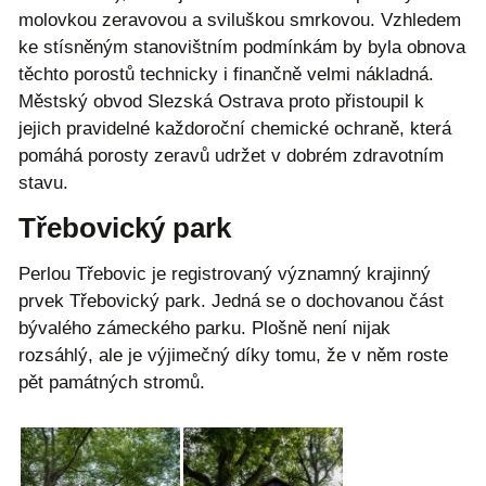
molovkou zeravovou a sviluškou smrkovou. Vzhledem
ke stísněným stanovištním podmínkám by byla obnova
těchto porostů technicky i finančně velmi nákladná.
Městský obvod Slezská Ostrava proto přistoupil k
jejich pravidelné každoroční chemické ochraně, která
pomáhá porosty zeravů udržet v dobrém zdravotním
stavu.
Třebovický park
Perlou Třebovic je registrovaný významný krajinný
prvek Třebovický park. Jedná se o dochovanou část
bývalého zámeckého parku. Plošně není nijak
rozsáhlý, ale je výjimečný díky tomu, že v něm roste
pět památných stromů.