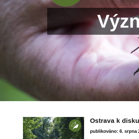
Význ
Ostrava k disk
publikováno: 6. srpna