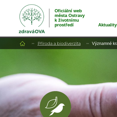
Oficiální web
města Ostravy
k životnímu
Aktuality
prostředí
Příroda a biodiverzita
Významné kra