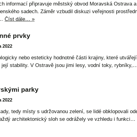
ch informací připravuje městský obvod Moravská Ostrava a
nského sadech. Záměr vzbudil diskuzi veřejnosti prostředni
a…
Číst dále… »
nné prvky
a 2022
ogicky nebo esteticky hodnotné části krajiny, které utvářejí
 její stability. V Ostravě jsou jimi lesy, vodní toky, rybníky
vskými parky
a 2022
ady, tedy místy s udržovanou zelení, se lidé obklopovali o
každý architektonický sloh se odrážely ve vzhledu i funkci…