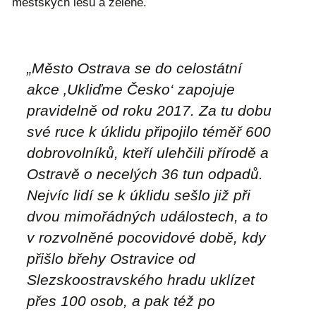
městských lesů a zeleně.
„Město Ostrava se do celostátní
akce ‚Ukliďme Česko‘ zapojuje
pravidelně od roku 2017. Za tu dobu
své ruce k úklidu připojilo téměř 600
dobrovolníků, kteří ulehčili přírodě a
Ostravě o necelých 36 tun odpadů.
Nejvíc lidí se k úklidu sešlo již při
dvou mimořádných událostech, a to
v rozvolněné pocovidové době, kdy
přišlo břehy Ostravice od
Slezskoostravského hradu uklízet
přes 100 osob, a pak též po