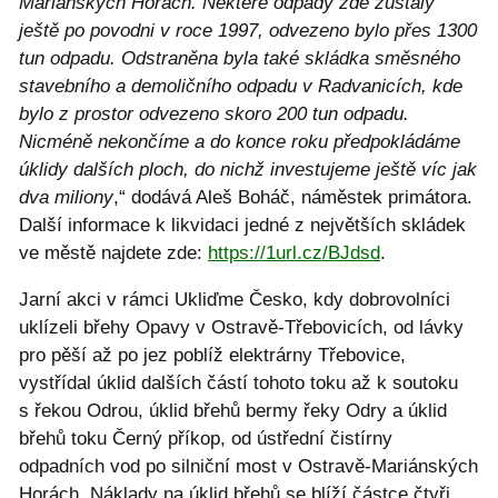
Mariánských Horách. Některé odpady zde zůstaly
ještě po povodni v roce 1997, odvezeno bylo přes 1300
tun odpadu. Odstraněna byla také skládka směsného
stavebního a demoličního odpadu v Radvanicích, kde
bylo z prostor odvezeno skoro 200 tun odpadu.
Nicméně nekončíme a do konce roku předpokládáme
úklidy dalších ploch, do nichž investujeme ještě víc jak
dva miliony
,“ dodává Aleš Boháč, náměstek primátora.
Další informace k likvidaci jedné z největších skládek
ve městě najdete zde:
https://1url.cz/BJdsd
.
Jarní akci v rámci Ukliďme Česko, kdy dobrovolníci
uklízeli břehy Opavy v Ostravě-Třebovicích, od lávky
pro pěší až po jez poblíž elektrárny Třebovice,
vystřídal úklid dalších částí tohoto toku až k soutoku
s řekou Odrou, úklid břehů bermy řeky Odry a úklid
břehů toku Černý příkop, od ústřední čistírny
odpadních vod po silniční most v Ostravě-Mariánských
Horách. Náklady na úklid břehů se blíží částce čtyři