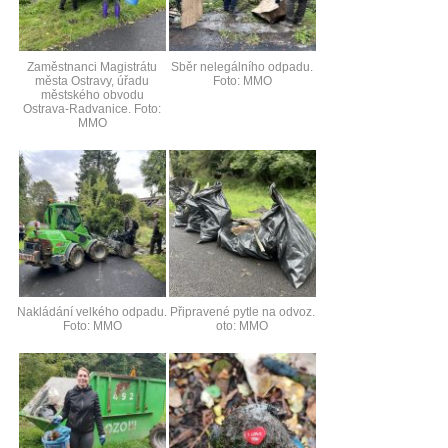
Zaměstnanci Magistrátu
Sběr nelegálního odpadu.
města Ostravy, úřadu
Foto: MMO
městského obvodu
Ostrava-Radvanice. Foto:
MMO
Nakládání velkého odpadu.
Připravené pytle na odvoz.
Foto: MMO
oto: MMO