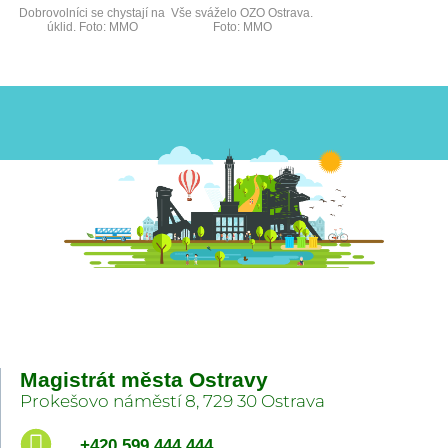
Dobrovolníci se chystají na
Vše sváželo OZO Ostrava.
úklid. Foto: MMO
Foto: MMO
Magistrát města Ostravy
Prokešovo náměstí 8, 729 30 Ostrava
+420 599 444 444