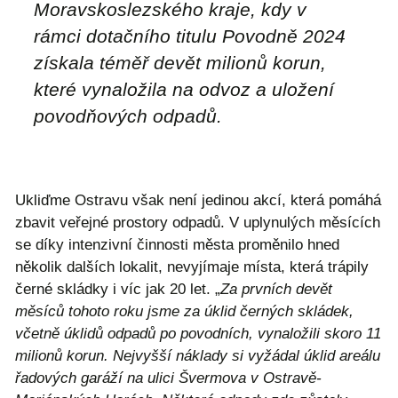
Moravskoslezského kraje, kdy v
rámci dotačního titulu Povodně 2024
získala téměř devět milionů korun,
které vynaložila na odvoz a uložení
povodňových odpadů.
Ukliďme Ostravu však není jedinou akcí, která pomáhá
zbavit veřejné prostory odpadů. V uplynulých měsících
se díky intenzivní činnosti města proměnilo hned
několik dalších lokalit, nevyjímaje místa, která trápily
černé skládky i víc jak 20 let. „
Za prvních devět
měsíců tohoto roku jsme za úklid černých skládek,
včetně úklidů odpadů po povodních, vynaložili skoro 11
milionů korun. Nejvyšší náklady si vyžádal úklid areálu
řadových garáží na ulici Švermova v Ostravě-