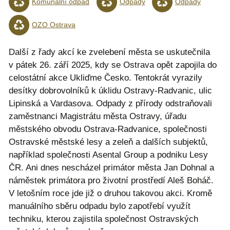
Komunální odpad
Odpady
Odpady
OZO Ostrava
Další z řady akcí ke zvelebení města se uskutečnila
v pátek 26. září 2025, kdy se Ostrava opět zapojila do
celostátní akce Ukliďme Česko. Tentokrát vyrazily
desítky dobrovolníků k úklidu Ostravy-Radvanic, ulic
Lipinská a Vardasova. Odpady z přírody odstraňovali
zaměstnanci Magistrátu města Ostravy, úřadu
městského obvodu Ostrava-Radvanice, společnosti
Ostravské městské lesy a zeleň a dalších subjektů,
například společnosti Asental Group a podniku Lesy
ČR. Ani dnes nescházel primátor města Jan Dohnal a
náměstek primátora pro životní prostředí Aleš Boháč.
V letošním roce jde již o druhou takovou akci. Kromě
manuálního sběru odpadu bylo zapotřebí využít
techniku, kterou zajistila společnost Ostravských