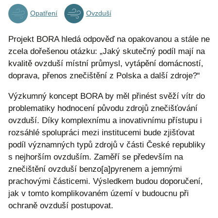
Opatření
Ovzduší
Projekt BORA hledá odpověď na opakovanou a stále ne
zcela dořešenou otázku: „Jaký skutečný podíl mají na
kvalitě ovzduší místní průmysl, vytápění domácností,
doprava, přenos znečištění z Polska a další zdroje?“
Výzkumný koncept BORA by měl přinést svěží vítr do
problematiky hodnocení původu zdrojů znečišťování
ovzduší. Díky komplexnímu a inovativnímu přístupu i
rozsáhlé spolupráci mezi institucemi bude zjišťovat
podíl významných typů zdrojů v části České republiky
s nejhorším ovzduším. Zaměří se především na
znečištění ovzduší benzo[a]pyrenem a jemnými
prachovými částicemi. Výsledkem budou doporučení,
jak v tomto komplikovaném území v budoucnu při
ochraně ovzduší postupovat.