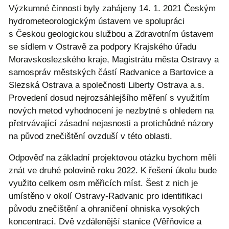
Výzkumné činnosti byly zahájeny 14. 1. 2021 Českým
hydrometeorologickým ústavem ve spolupráci
s Českou geologickou službou a Zdravotním ústavem
se sídlem v Ostravě za podpory Krajského úřadu
Moravskoslezského kraje, Magistrátu města Ostravy a
samospráv městských částí Radvanice a Bartovice a
Slezská Ostrava a společnosti Liberty Ostrava a.s.
Provedení dosud nejrozsáhlejšího měření s využitím
nových metod vyhodnocení je nezbytné s ohledem na
přetrvávající zásadní nejasnosti a protichůdné názory
na původ znečištění ovzduší v této oblasti.
Odpověď na základní projektovou otázku bychom měli
znát ve druhé polovině roku 2022. K řešení úkolu bude
využito celkem osm měřicích míst. Šest z nich je
umístěno v okolí Ostravy-Radvanic pro identifikaci
původu znečištění a ohraničení ohniska vysokých
koncentrací. Dvě vzdálenější stanice (Věřňovice a