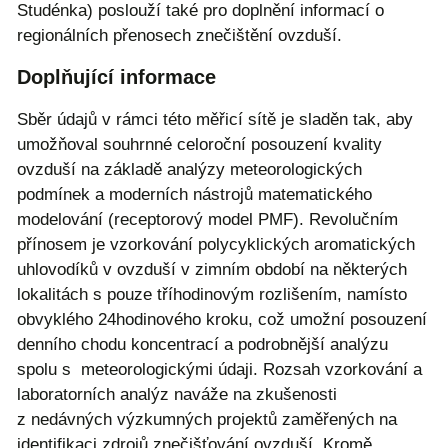
Studénka) poslouží také pro doplnění informací o
regionálních přenosech znečištění ovzduší.
Doplňující informace
Sběr údajů v rámci této měřicí sítě je sladěn tak, aby
umožňoval souhrnné celoroční posouzení kvality
ovzduší na základě analýzy meteorologických
podmínek a moderních nástrojů matematického
modelování (receptorový model PMF). Revolučním
přínosem je vzorkování polycyklických aromatických
uhlovodíků v ovzduší v zimním období na některých
lokalitách s pouze tříhodinovým rozlišením, namísto
obvyklého 24hodinového kroku, což umožní posouzení
denního chodu koncentrací a podrobnější analýzu
spolu s meteorologickými údaji. Rozsah vzorkování a
laboratorních analýz naváže na zkušenosti
z nedávných výzkumných projektů zaměřených na
identifikaci zdrojů znečišťování ovzduší. Kromě