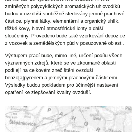
zmíněných polycyklických aromatických uhlovodíků
budou v ovzduší souběžně sledovány jemné prachové
částice, plynné látky, elementární a organický uhlík,
těžké kovy, hlavní atmosférické ionty a další
sloučeniny. Provedeno bude také vzorkování depozice
z vozovek a zemědělských půd v posuzované oblasti.
Výstupem prací bude, mimo jiné, určení podílu všech
významných zdrojů, které se ve zkoumané oblasti
podílejí na celkovém znečištění ovzduší
benzo[a]pyrenem a jemnými prachovými částicemi.
Výsledky budou podkladem pro účinnější nastavení
opatření ke zlepšování kvality ovzduší.