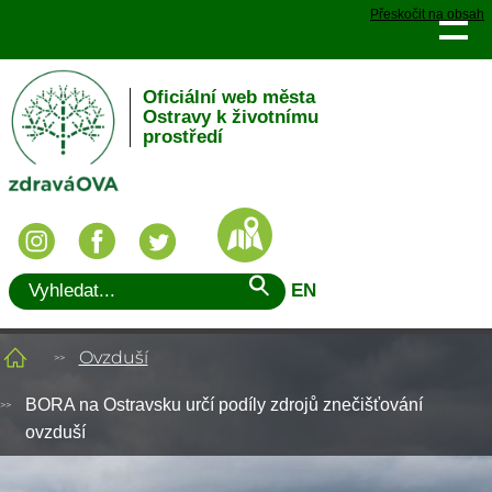
Přeskočit na obsah
Oficiální web města
Ostravy k životnímu
prostředí
EN
Ovzduší
BORA na Ostravsku určí podíly zdrojů znečišťování
ovzduší