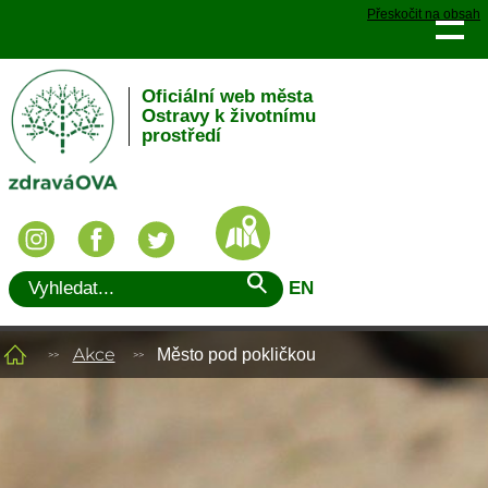
Přeskočit na obsah
Oficiální web města
Ostravy k životnímu
prostředí
EN
Akce
Město pod pokličkou