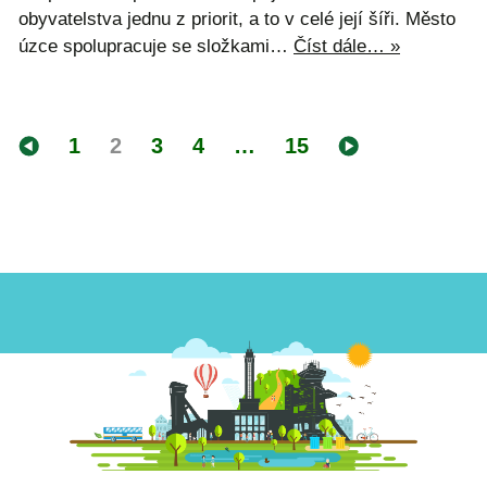
obyvatelstva jednu z priorit, a to v celé její šíři. Město
úzce spolupracuje se složkami…
Číst dále… »
1
2
3
4
…
15