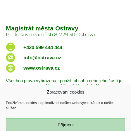
Magistrát města Ostravy
Prokešovo náměstí 8, 729 30 Ostrava
+420 599 444 444
info@ostrava.cz
www.ostrava.cz
Všechna práva vyhrazena - použití obsahu nebo jeho částí je
možné pouze se souhlasem Magistrátu města Ostravy.
Zpracování cookies
Úvodní stránka
Kontakty
Prohlášení o přístupnosti
Zásady cookies
Používáme cookies k optimalizaci našich webových stránek a našich
Poslední změna
služeb.
06.08.2026 - 10:09
Příjmout