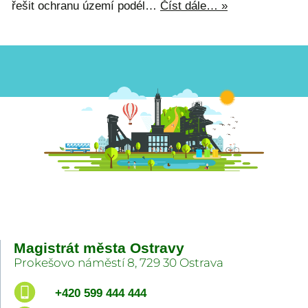
řešit ochranu území podél…
Číst dále… »
Magistrát města Ostravy
Prokešovo náměstí 8, 729 30 Ostrava
+420 599 444 444