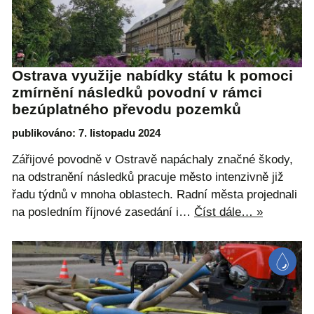
Ostrava využije nabídky státu k pomoci
zmírnění následků povodní v rámci
bezúplatného převodu pozemků
publikováno: 7. listopadu 2024
Zářijové povodně v Ostravě napáchaly značné škody,
na odstranění následků pracuje město intenzivně již
řadu týdnů v mnoha oblastech. Radní města projednali
na posledním říjnové zasedání i…
Číst dále… »