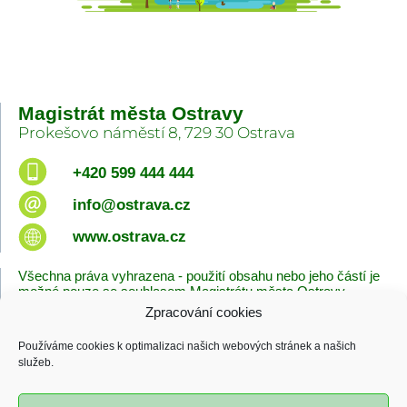
Magistrát města Ostravy
Prokešovo náměstí 8, 729 30 Ostrava
+420 599 444 444
info@ostrava.cz
www.ostrava.cz
Všechna práva vyhrazena - použití obsahu nebo jeho částí je
možné pouze se souhlasem Magistrátu města Ostravy.
Zpracování cookies
Úvodní stránka
Kontakty
Prohlášení o přístupnosti
Zásady cookies
Používáme cookies k optimalizaci našich webových stránek a našich
Poslední změna
služeb.
06.08.2026 - 10:09