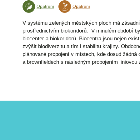
Opatření
Opatření
V systému zelených městských ploch má zásadní 
prostřednictvím biokoridorů. V minulém období by
biocenter a biokoridorů. Biocentra jsou nejen exis
zvýšit biodiverzitu a tím i stabilitu krajiny. Obdo
plánované propojení v místech, kde dosud žádná d
a brownfieldech s následným propojením liniovou z