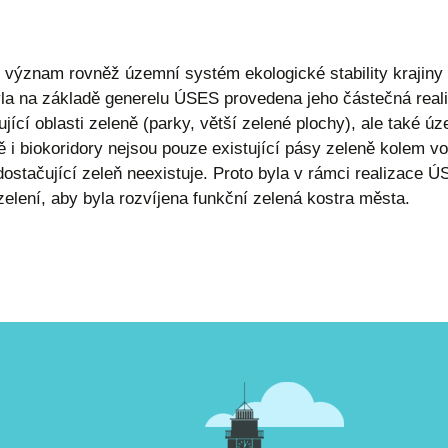
význam rovněž územní systém ekologické stability krajiny
la na základě generelu ÚSES provedena jeho částečná realiz
tující oblasti zeleně (parky, větší zelené plochy), ale také
bně i biokoridory nejsou pouze existující pásy zeleně kolem vo
ostačující zeleň neexistuje. Proto byla v rámci realizace 
elení, aby byla rozvíjena funkční zelená kostra města.