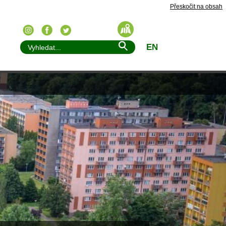
Přeskočit na obsah
EN