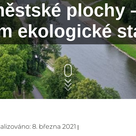
městské plochy 
m ekologické sta
ualizováno: 8. března 2021
|