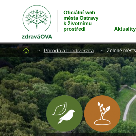
Oficiální web
města Ostravy
k životnímu
Aktuality
prostředí
Příroda a biodiverzita
Zelené městs