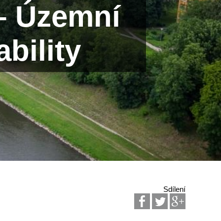
– Územní
bility
Sdílení