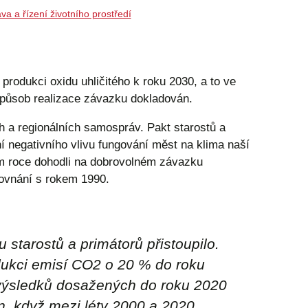
va a řízení životního prostředí
rodukci oxidu uhličitého k roku 2030, a to ve
 způsob realizace závazku dokladován.
h a regionálních samospráv. Pakt starostů a
ní negativního vlivu fungování měst na klima naší
ím roce dohodli na dobrovolném závazku
rovnání s rokem 1990.
 starostů a primátorů přistoupilo.
edukci emisí CO2 o 20 % do roku
í výsledků dosažených do roku 2020
n, když mezi léty 2000 a 2020