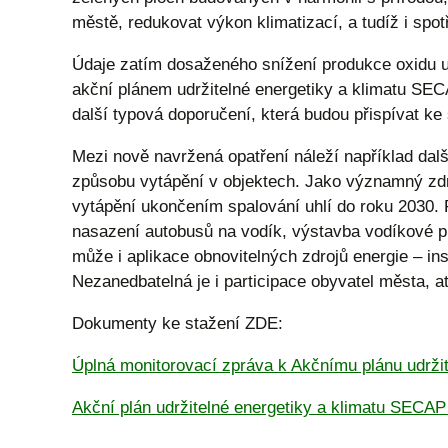
městě, redukovat výkon klimatizací, a tudíž i spotř
Údaje zatím dosaženého snížení produkce oxidu uh
akční plánem udržitelné energetiky a klimatu SEC
další typová doporučení, která budou přispívat ke 
Mezi nově navržená opatření náleží například dalš
způsobu vytápění v objektech. Jako významný zdro
vytápění ukončením spalování uhlí do roku 2030. Re
nasazení autobusů na vodík, výstavba vodíkové pl
může i aplikace obnovitelných zdrojů energie – in
Nezanedbatelná je i participace obyvatel města, a
Dokumenty ke stažení ZDE:
Úplná monitorovací zpráva k Akčnímu plánu udržit
Akční plán udržitelné energetiky a klimatu SECAP