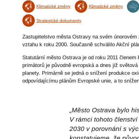
Klimatické změny
Klimatické změny
Strategické dokumenty
Zastupitelstvo města Ostravy na svém únorovém zas
vztahu k roku 2000. Současně schválilo Akční plá
Statutární město Ostrava je od roku 2011 členem 
primátorů je původně evropská a dnes již světová i
planety. Primárně se jedná o snížení produkce ox
odpovídajícímu plánům Evropské unie, a to snížen
„Město Ostrava bylo his
V rámci tohoto členství
2030 v porovnání s výc
konstatujeme, že původ