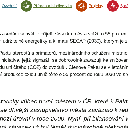
Ovzduší
Příroda a biodiverzita
Projekty
Sprá
edání schválilo přijetí závazku města snížit o 55 procent p
n udržitelné energetiky a klimatu SECAP (2030), kterým je
Paktu starostů a primátorů, mezinárodního sdružení místníc
niciativa, jejíž signatáři se dobrovolně zavazují ke snižová
idu uhličitého (CO2) do ovzduší. Členové Paktu se v letošn
í produkce oxidu uhličitého o 55 procent do roku 2030 ve s
toricky vůbec první městem v ČR, které k Paktu
 se dřívější zastupitelstvo města zavázalo k r
hozí úrovní v roce 2000. Nyní, při bilancován
ní závazek již byl téměř dvojnásobně překoná