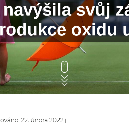
 navýšila svůj z
produkce oxidu u
zováno: 22. února 2022
|