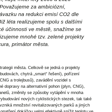
. Považujeme za ambiciózní,
 závazku na redukci emisí CO2 dle
ž léta realizujeme spolu s dalšími
ké účinnosti ve městě, snažíme se
lizujeme mnohé tzv. zelené projekty
ura, primátor města.
rategii města. Celkově se jedná o projekty
 budovách, chytrá „smart“ řešení), pořízení
NG a trolejbusů), zavádění vozidel s
né dopravy na alternativní pohon (plyn, CNG),
panelů, změnily se způsoby vytápění v mnoha
 vybudování nových cyklistických stezek, tak také
vzniká množství revitalizovaných parků a jiných
patření dokážou velmi efektivně snížit teplotu ve