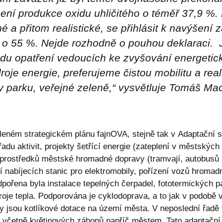
žení produkce oxidu uhličitého o téměř 37,9 %
 a přitom realistické, se přihlásit k navýšení
 o 55 %. Nejde rozhodně o pouhou deklaraci. Ji
adu opatření vedoucích ke zvyšování energetic
roje energie, preferujeme čistou mobilitu a rea
y parku, veřejné zeleně,“ vysvětluje Tomáš Mac
leném strategickém plánu fajnOVA, stejně tak v Adaptační st
adu aktivit, projekty šetřící energie (zateplení v městských
rostředků městské hromadné dopravy (tramvají, autobusů C
 nabíjecích stanic pro elektromobily, pořízení vozů hromad
dpořena byla instalace tepelných čerpadel, fototermických 
zdroje tepla. Podporována je cyklodoprava, a to jak v podobě
ny jsou kotlíkové dotace na území města. V neposlední řadě 
 včetně květinových záhonů napříč městem. Tato adaptační o