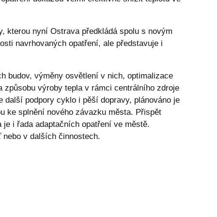
y, kterou nyní Ostrava předkládá spolu s novým
sti navrhovaných opatření, ale představuje i
ých budov, výměny osvětlení v nich, optimalizace
 způsobu výroby tepla v rámci centrálního zdroje
e další podpory cyklo i pěší dopravy, plánováno je
ou ke splnění nového závazku města. Přispět
 je i řada adaptačních opatření ve městě.
ť nebo v dalších činnostech.