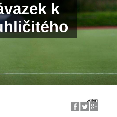
ávazek k
hličitého
Sdílení