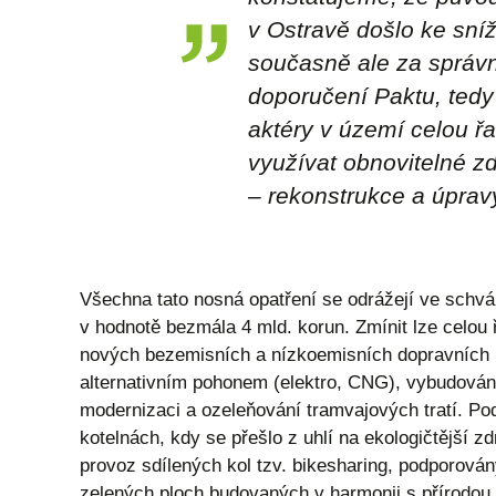
v Ostravě došlo ke sní
současně ale za správné
doporučení Paktu, tedy
aktéry v území celou ř
využívat obnovitelné zd
– rekonstrukce a úprav
Všechna tato nosná opatření se odrážejí ve schvá
v hodnotě bezmála 4 mld. korun. Zmínit lze celou ř
nových bezemisních a nízkoemisních dopravních p
alternativním pohonem (elektro, CNG), vybudování
modernizaci a ozeleňování tramvajových tratí. Po
kotelnách, kdy se přešlo z uhlí na ekologičtější 
provoz sdílených kol tzv. bikesharing, podporová
zelených ploch budovaných v harmonii s přírodou,