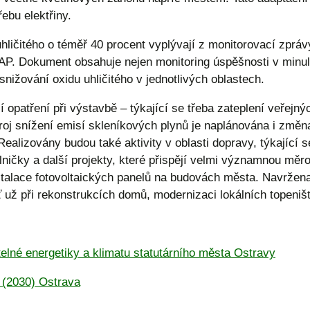
ebu elektřiny.
ličitého o téměř 40 procent vyplývají z monitorovací zpráv
AP. Dokument obsahuje nejen monitoring úspěšnosti v minulo
snižování oxidu uhličitého v jednotlivých oblastech.
í opatření při výstavbě – týkající se třeba zateplení veřejn
j snížení emisí skleníkových plynů je naplánována i změna
alizovány budou také aktivity v oblasti dopravy, týkající s
ničky a další projekty, které přispějí velmi významnou měr
stalace fotovoltaických panelů na budovách města. Navržena
ť už při rekonstrukcích domů, modernizaci lokálních topeniš
elné energetiky a klimatu statutárního města Ostravy
 (2030) Ostrava