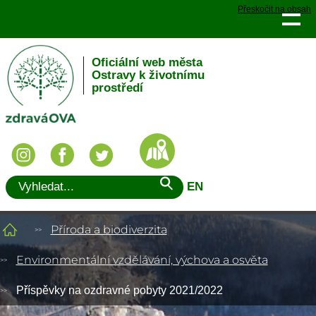
Přeskočit na obsah
Oficiální web města
Ostravy k životnímu
prostředí
EN
Příroda a biodiverzita
Environmentální vzdělávání, výchova a osvěta
Příspěvky na ozdravné pobyty 2021/2022