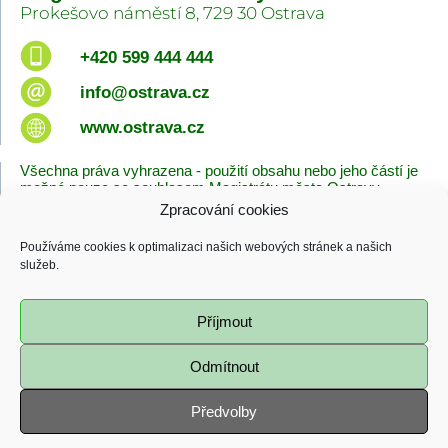
Prokešovo náměstí 8, 729 30 Ostrava
+420 599 444 444
info@ostrava.cz
www.ostrava.cz
Všechna práva vyhrazena - použití obsahu nebo jeho částí je
možné pouze se souhlasem Magistrátu města Ostravy.
Zpracování cookies
Úvodní stránka
Kontakty
Prohlášení o přístupnosti
Zásady cookies
Používáme cookies k optimalizaci našich webových stránek a našich
Poslední změna
služeb.
06.08.2026 - 10:09
Příjmout
Odmítnout
Předvolby