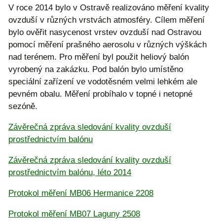
V roce 2014 bylo v Ostravě realizováno měření kvality
ovzduší v různých vrstvách atmosféry. Cílem měření
bylo ověřit nasycenost vrstev ovzduší nad Ostravou
pomocí měření prašného aerosolu v různých výškách
nad terénem. Pro měření byl použit heliový balón
vyrobený na zakázku. Pod balón bylo umístěno
speciální zařízení ve vodotěsném velmi lehkém ale
pevném obalu. Měření probíhalo v topné i netopné
sezóně.
Závěrečná zpráva sledování kvality ovzduší
prostřednictvím balónu
Závěrečná zpráva sledování kvality ovzduší
prostřednictvím balónu, léto 2014
Protokol měření MB06 Hermanice 2208
Protokol měření MB07 Laguny 2508