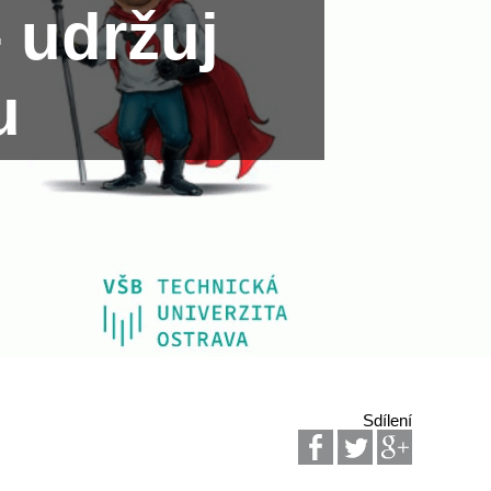
 udržuj
u
Sdílení