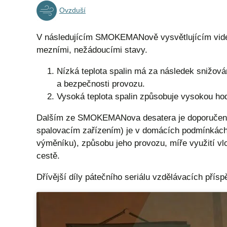
Ovzduší
V následujícím SMOKEMANově vysvětlujícím videu
mezními, nežádoucími stavy.
Nízká teplota spalin má za následek snižová
a bezpečnosti provozu.
Vysoká teplota spalin způsobuje vysokou ho
Dalším ze SMOKEMANova desatera je doporučení,
spalovacím zařízením) je v domácích podmínkách 
výměníku), způsobu jeho provozu, míře využití vl
cestě.
Dřívější díly pátečního seriálu vzdělávacích přís