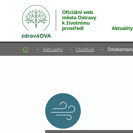
Oficiální web
města Ostravy
k životnímu
Aktuality
prostředí
Aktuality
Ovzduší
Smokemanovo