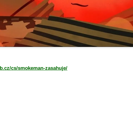
vsb.cz/cs/smokeman-zasahuje/