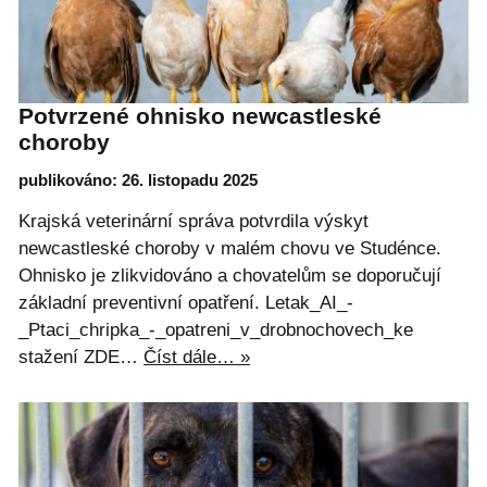
Potvrzené ohnisko newcastleské
choroby
publikováno: 26. listopadu 2025
Krajská veterinární správa potvrdila výskyt
newcastleské choroby v malém chovu ve Studénce.
Ohnisko je zlikvidováno a chovatelům se doporučují
základní preventivní opatření. Letak_AI_-
_Ptaci_chripka_-_opatreni_v_drobnochovech_ke
stažení ZDE…
Číst dále… »