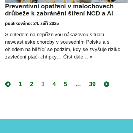
Preventivní opatření v malochovech
drůbeže k zabránění šíření NCD a AI
publikováno: 24. září 2025
S ohledem na nepříznivou nákazovou situaci
newcastleské choroby v sousedním Polsku a s
ohledem na blížící se podzim, kdy se zvyšuje riziko
zavlečení ptačí chřipky…
Číst dále… »
1
2
3
4
5
…
39